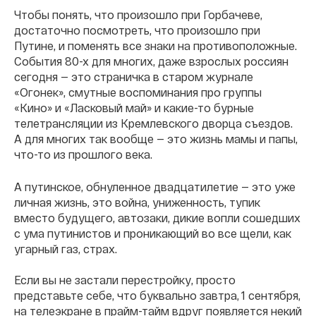
Чтобы понять, что произошло при Горбачеве,
достаточно посмотреть, что произошло при
Путине, и поменять все знаки на противоположные.
События 80-х для многих, даже взрослых россиян
сегодня — это страничка в старом журнале
«Огонек», смутные воспоминания про группы
«Кино» и «Ласковый май» и какие-то бурные
телетрансляции из Кремлевского дворца съездов.
А для многих так вообще — это жизнь мамы и папы,
что-то из прошлого века.
А путинское, обнуленное двадцатилетие — это уже
личная жизнь, это война, униженность, тупик
вместо будущего, автозаки, дикие вопли сошедших
с ума путинистов и проникающий во все щели, как
угарный газ, страх.
Если вы не застали перестройку, просто
представьте себе, что буквально завтра, 1 сентября,
на телеэкране в прайм-тайм вдруг появляется некий