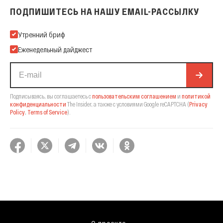
ПОДПИШИТЕСЬ НА НАШУ EMAIL-РАССЫЛКУ
Подпишитесь на нашу Email-рассылку
Утренний бриф
Еженедельный дайджест
Подписываясь, вы соглашаетесь с
пользовательским соглашением
и
политикой
конфиденциальности
The Insider,
а также с условиями Google reCAPTCHA
(
Privacy
Policy
,
Terms of Service
).