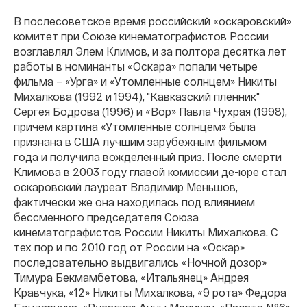
В послесоветское время российский «оскаровский»
комитет при Союзе кинематографистов России
возглавлял Элем Климов, и за полтора десятка лет
работы в номинанты «Оскара» попали четыре
фильма – «Урга» и «Утомленные солнцем» Никиты
Михалкова (1992 и 1994), "Кавказский пленник"
Сергея Бодрова (1996) и «Вор» Павла Чухрая (1998),
причем картина «Утомленные солнцем» была
признана в США лучшим зарубежным фильмом
года и получила вожделенный приз. После смерти
Климова в 2003 году главой комиссии де-юре стал
оскаровский лауреат Владимир Меньшов,
фактически же она находилась под влиянием
бессменного председателя Союза
кинематографистов России Никиты Михалкова. С
тех пор и по 2010 год от России на «Оскар»
последовательно выдвигались «Ночной дозор»
Тимура Бекмамбетова, «Итальянец» Андрея
Кравчука, «12» Никиты Михалкова, «9 рота» Федора