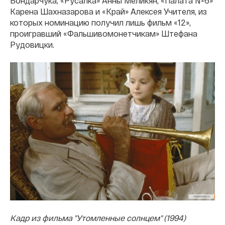
Бондарчука, «Русалка» Анны Меликян, «Палата №6»
Карена Шахназарова и «Край» Алексея Учителя, из
которых номинацию получил лишь фильм «12»,
проигравший «Фальшивомонетчикам» Штефана
Рудовицки.
Кадр из фильма "Утомленные солнцем" (1994)