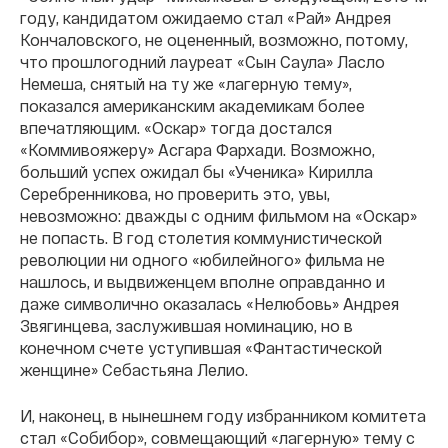
году, кандидатом ожидаемо стал «Рай» Андрея
Кончаловского, не оцененный, возможно, потому,
что прошлогодний лауреат «Сын Саула» Ласло
Немеша, снятый на ту же «лагерную тему»,
показался американским академикам более
впечатляющим. «Оскар» тогда достался
«Коммивояжеру» Асгара Фархади. Возможно,
больший успех ожидал бы «Ученика» Кирилла
Серебренникова, но проверить это, увы,
невозможно: дважды с одним фильмом на «Оскар»
не попасть. В год столетия коммунистической
революции ни одного «юбилейного» фильма не
нашлось, и выдвиженцем вполне оправданно и
даже символично оказалась «Нелюбовь» Андрея
Звягинцева, заслужившая номинацию, но в
конечном счете уступившая «Фантастической
женщине» Себастьяна Лелио.
И, наконец, в нынешнем году избранником комитета
стал «Собибор», совмещающий «лагерную» тему с