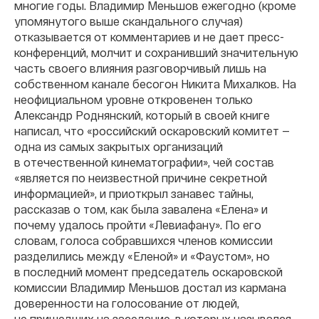
многие годы. Владимир Меньшов ежегодно (кроме
упомянутого выше скандального случая)
отказывается от комментариев и не дает пресс-
конференций, молчит и сохранивший значительную
часть своего влияния разговорчивый лишь на
собственном канале бесогон Никита Михалков. На
неофициальном уровне откровенен только
Александр Роднянский, который в своей книге
написал, что «российский оскаровский комитет —
одна из самых закрытых организаций
в отечественной кинематографии», чей состав
«является по неизвестной причине секретной
информацией», и приоткрыл занавес тайны,
рассказав о том, как была завалена «Елена» и
почему удалось пройти «Левиафану». По его
словам, голоса собравшихся членов комиссии
разделились между «Еленой» и «Фаустом», но
в последний момент председатель оскаровской
комиссии Владимир Меньшов достал из кармана
доверенности на голосование от людей,
не пришедших на заседание, в которых назывался