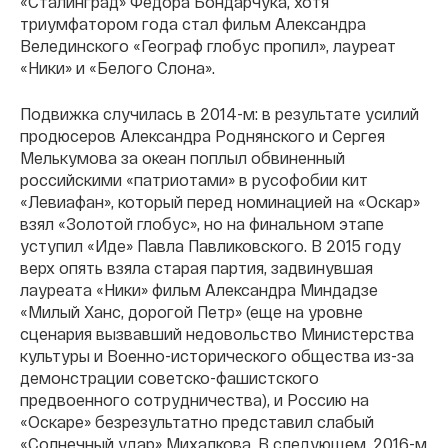
«Сталинград» Федора Бондарчука, хотя
триумфатором года стал фильм Александра
Велединского «Географ глобус пропил», лауреат
«Ники» и «Белого Слона».
Подвижка случилась в 2014-м: в результате усилий
продюсеров Александра Роднянского и Сергея
Мелькумова за океан поплыл обвиненный
российскими «патриотами» в русофобии кит
«Левиафан», который перед номинацией на «Оскар»
взял «Золотой глобус», но на финальном этапе
уступил «Иде» Павла Павликовского. В 2015 году
верх опять взяла старая партия, задвинувшая
лауреата «Ники» фильм Александра Миндадзе
«Милый Ханс, дорогой Петр» (еще на уровне
сценария вызвавший недовольство Министерства
культуры и Военно-исторического общества из-за
демонстрации советско-фашистского
предвоенного сотрудничества), и Россию на
«Оскаре» безрезультатно представил слабый
«Солнечный удар» Михалкова. В следующем, 2016-м