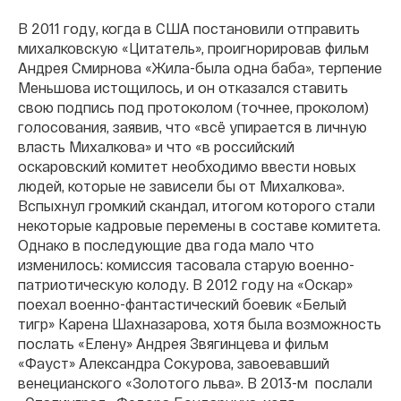
В 2011 году, когда в США постановили отправить
михалковскую «Цитатель», проигнорировав фильм
Андрея Смирнова «Жила-была одна баба», терпение
Меньшова истощилось, и он отказался ставить
свою подпись под протоколом (точнее, проколом)
голосования, заявив, что «всё упирается в личную
власть Михалкова» и что «в российский
оскаровский комитет необходимо ввести новых
людей, которые не зависели бы от Михалкова».
Вспыхнул громкий скандал, итогом которого стали
некоторые кадровые перемены в составе комитета.
Однако в последующие два года мало что
изменилось: комиссия тасовала старую военно-
патриотическую колоду. В 2012 году на «Оскар»
поехал военно-фантастический боевик «Белый
тигр» Карена Шахназарова, хотя была возможность
послать «Елену» Андрея Звягинцева и фильм
«Фауст» Александра Сокурова, завоевавший
венецианского «Золотого льва». В 2013-м
послали