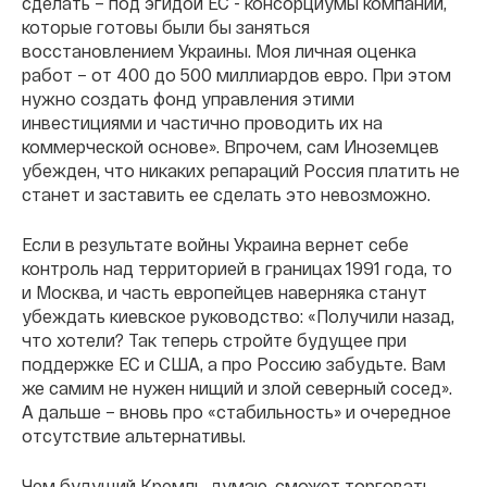
сделать – под эгидой ЕС - консорциумы компаний,
которые готовы были бы заняться
восстановлением Украины. Моя личная оценка
работ – от 400 до 500 миллиардов евро. При этом
нужно создать фонд управления этими
инвестициями и частично проводить их на
коммерческой основе». Впрочем, сам Иноземцев
убежден, что никаких репараций Россия платить не
станет и заставить ее сделать это невозможно.
Если в результате войны Украина вернет себе
контроль над территорией в границах 1991 года, то
и Москва, и часть европейцев наверняка станут
убеждать киевское руководство: «Получили назад,
что хотели? Так теперь стройте будущее при
поддержке ЕС и США, а про Россию забудьте. Вам
же самим не нужен нищий и злой северный сосед».
А дальше – вновь про «стабильность» и очередное
отсутствие альтернативы.
Чем будущий Кремль, думаю, сможет торговать,