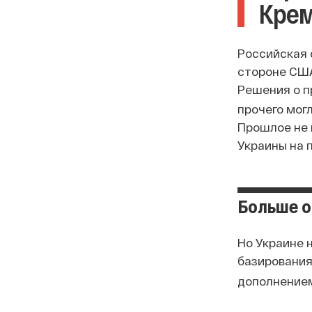
Крем
Российская 
стороне США
Решения о п
прочего мог
Прошлое не 
Украины на 
Больше 
Но Украине 
базирования,
дополнением