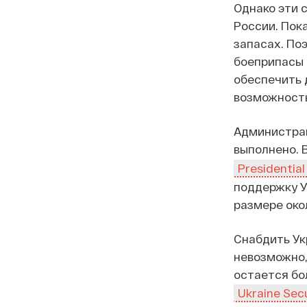
Однако эти 
России. Пок
запасах. По
боеприпасы 
обеспечить 
возможность
Администра
выполнено. 
Presidentia
поддержку У
размере око
Снабдить Ук
невозможно,
остается бо
Ukraine Secu