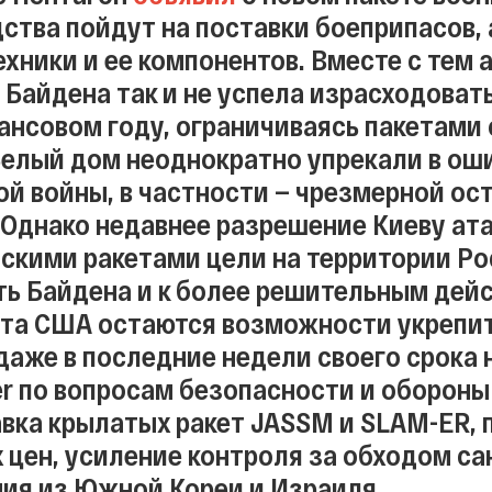
дства пойдут на поставки боеприпасов,
ехники и ее компонентов. Вместе с тем
Байдена так и не успела израсходовать
ансовом году, ограничиваясь пакетами
Белый дом неоднократно упрекали в ош
ой войны, в частности — чрезмерной ос
 Однако недавнее разрешение Киеву а
скими ракетами цели на территории Р
ть Байдена и к более решительным дей
та США остаются возможности укрепить
даже в последние недели своего срока 
der по вопросам безопасности и обороны
авка крылатых ракет JASSM и SLAM-ER, 
 цен, усиление контроля за обходом са
ия из Южной Кореи и Израиля.