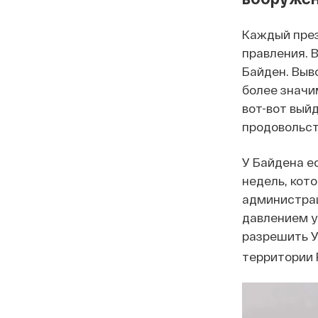
Каждый през
правления. 
Байден. Выв
более значи
вот-вот вый
продовольст
У Байдена е
недель, кот
администрац
давлением у
разрешить У
территории 