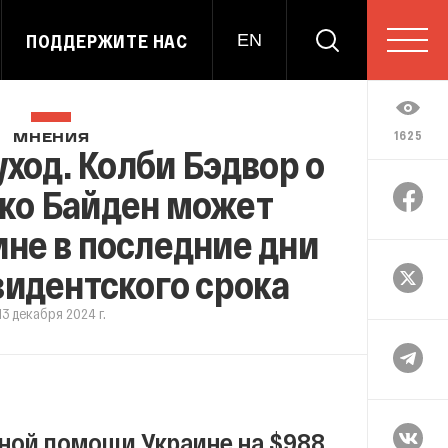
ПОДДЕРЖИТЕ НАС
EN
1625
МНЕНИЯ
ход. Колби Бэдвор о
Джо Байден может
не в последние дни
зидентского срока
13 декабря 2024 г.
нной помощи Украине на $988