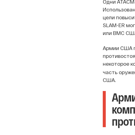
Одни ATACMS
Использован
цели повыси
SLAM-ER мог
или ВМС СШ
Армии США п
противостоя
некоторое к
часть оруже
США.
Арми
комп
прот