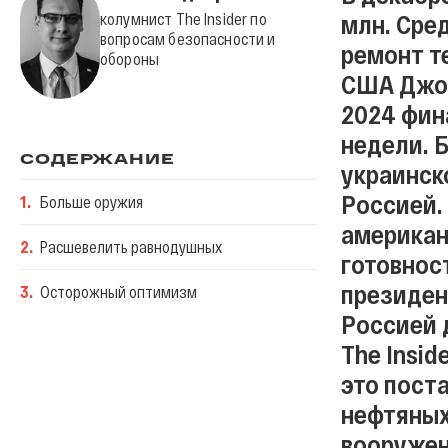
млн. Сре
колумнист The Insider по
вопросам безопасности и
ремонт т
обороны
США Джо 
2024 фин
недели. 
СОДЕРЖАНИЕ
украинск
Россией.
1
.
Больше оружия
американ
2
.
Расшевелить равнодушных
готовнос
президен
3
.
Осторожный оптимизм
Россией 
The Insi
это пост
нефтяных
вооружен