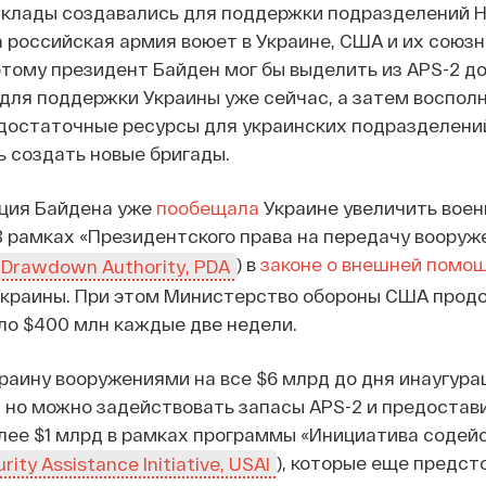
склады создавались для поддержки подразделений Н
а российская армия воюет в Украине, США и их союзн
этому президент Байден мог бы выделить из APS-2 д
для поддержки Украины уже сейчас, а затем восполн
достаточные ресурсы для украинских подразделений
 создать новые бригады.
ция Байдена уже
пообещала
Украине увеличить воен
В рамках «Президентского права на передачу вооруже
) в
законе о внешней помо
l Drawdown Authority, PDA
краины. При этом Министерство обороны США прод
ло $400 млн каждые две недели.
раину вооружениями на все $6 млрд до дня инаугура
 но можно задействовать запасы APS-2 и предостави
лее $1 млрд в рамках программы «Инициатива содейс
), которые еще предст
rity Assistance Initiative, USAI