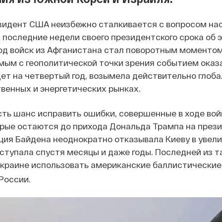
идент США неизбежно сталкивается с вопросом насл
В последние недели своего президентского срока об
од войск из Афганистана стал поворотным моментом 
мым с геополитической точки зрения событием оказал
дет на четвертый год, возымела действительно глоб
венных и энергетических рынках.
сть шанс исправить ошибки, совершенные в ходе войн
орые остаются до прихода Дональда Трампа на презид
ия Байдена неоднократно отказывала Киеву в увелич
ступала спустя месяцы и даже годы. Последней из т
краине использовать американские баллистические
России.