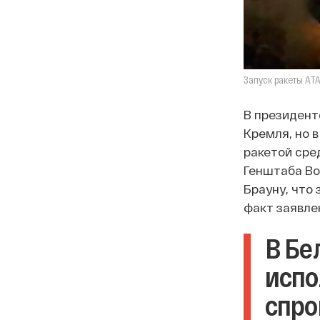
Запуск ракеты AT
В президент
Кремля, но 
ракетой сре
Генштаба Во
Брауну, что
факт заявле
В Бе
испо
спро