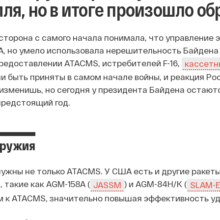
ля, но в итоге произошло об
сторона с самого начала понимала, что управление 
, но умело использовала нерешительность Байдена 
редоставлении ATACMS, истребителей F-16,
кассетн
ли быть приняты в самом начале войны, и реакция Ро
изменишь, но сегодня у президента Байдена остают
предстоящий год.
оружия
нужны не только ATACMS. У США есть и другие ракет
 такие как AGM-158A (
) и AGM-84H/K (
JASSM
SLAM-
 к ATACMS, значительно повышая эффективность уд