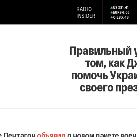
USD
81.41
RADIO
EUR
94.06
INSIDER
OIL
83.49
Правильный у
том, как 
помочь Украи
своего пре
е Пентагон
объявил
о новом пакете вое