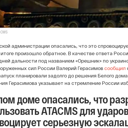
ACMS
ской администрации опасались, что это спровоциру
в итоге произошло обратное. В качестве ответа Росс
дней дальности под названием «Орешник» по украинс
оруженных сил России Валерий Герасимов
сообщил
 запуск планировали задолго до решения Белого дома
ния Герасимова указывает на стремление России из
лом доме опасались, что ра
льзовать ATACMS для ударов
воцирует серьезную эскала