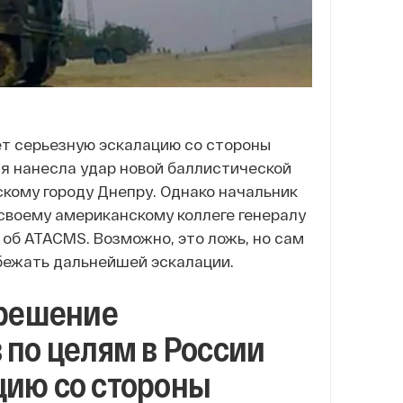
ет серьезную эскалацию со стороны
ия нанесла удар новой баллистической
кому городу Днепру. Однако начальник
своему американскому коллеге генералу
 об ATACMS. Возможно, это ложь, но сам
бежать дальнейшей эскалации.
зрешение
 по целям в России
цию со стороны