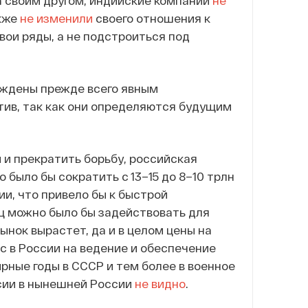
 своим другом; индийские компании
не
акже
не изменили
своего отношения к
вои ряды, а не подстроиться под
рождены прежде всего явным
тив, так как они определяются будущим
 и прекратить борьбу, российская
было бы сократить с 13–15 до 8–10 трлн
и, что привело бы к быстрой
ц можно было бы задействовать для
нок вырастет, да и в целом цены на
 в России на ведение и обеспечение
ирные годы в СССР и тем более в военное
сии в нынешней России
не видно
.