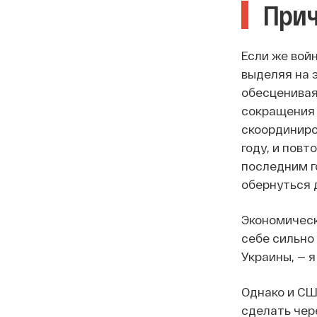
Прич
Если же вой
выделяя на 
обесценивая
сокращения 
скоординиро
году, и повт
последним г
обернуться 
Экономическ
себе сильно
Украины, — я
Однако и СШ
сделать чер