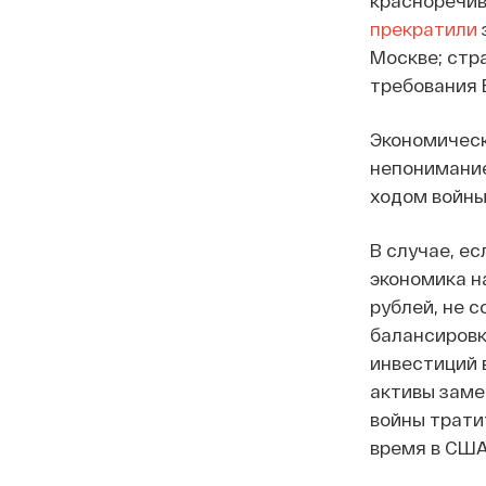
красноречив
прекратили
Москве; стр
требования 
Экономическ
непонимание
ходом войны
В случае, е
экономика н
рублей, не 
балансировк
инвестиций 
активы заме
войны трати
время в США