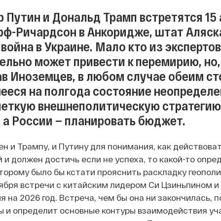
 Путин и Дональд Трамп встретятся 15 
ф-Ричардсон в Анкоридже, штат Аляска
война в Украине. Мало кто из экспертов
ельно может привести к перемирию, но,
в Иноземцев, в любом случае обеим ст
ееся на полгода состояние неопредел
четкую внешнеполитическую стратегию 
, а России — планировать бюджет.
н и Трампу, и Путину для понимания, как действоват
й и должен достичь если не успеха, то какой-то опр
второму было бы кстати прояснить раскладку геопол
ября встречи с китайским лидером Си Цзиньпином и
 на 2026 год. Встреча, чем бы она ни закончилась, 
ы и определит основные контуры взаимодействия уч