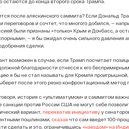
то остаются до конца второго срока Трампа.
ится после аляскинского саммита? Если Дональд Тр
и переговоров и сочтет, что многого добился, — нап
ссией были признаны «только» Крым и Донбасс, а ос
спорными», — я бы ожидал очень сильного давления 
 одобрения сделки.
ант возможен в случае, если Трамп посчитает позиц
 должной благодарности отнесся к его беспримерным
цию я бы не стал называть для Кремля проигрышной, 
ыберет после этого резко конфронтационный метод 
говоря, история с «ультиматумом» и саммитом важна 
е санкции против России США не могут себе позволи
ический вариант,
перехватив инициативу
у сенаторо
центными пошлинами,
сказав
что сам введет 100-про
ти сделать и это, ограничившись
«наездом» на Инд