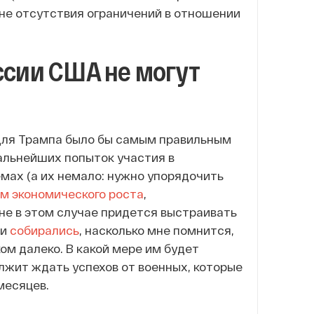
оне отсутствия ограничений в отношении
ссии США не могут
 для Трампа было бы самым правильным
альнейших попыток участия в
мах (а их немало: нужно упорядочить
м экономического роста
,
ине в этом случае придется выстраивать
ни
собирались
, насколько мне помнится,
ом далеко. В какой мере им будет
олжит ждать успехов от военных, которые
месяцев.