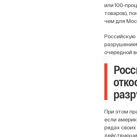
или 100-про
товаров), п
чем для Моск
Российскую 
разрушением
очередной в
Росс
отко
разр
При этом пр
если америк
рядах своих 
действующие