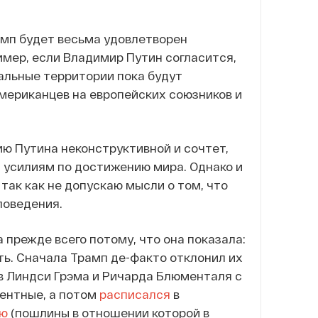
амп будет весьма удовлетворен
ример, если Владимир Путин согласится,
тальные территории пока будут
американцев на европейских союзников и
ию Путина неконструктивной и сочтет,
 усилиям по достижению мира. Однако и
так как не допускаю мысли о том, что
поведения.
прежде всего потому, что она показала:
ть. Сначала Трамп де-факто отклонил их
в Линдси Грэма и Ричарда Блюменталя с
центные, а потом
расписался
в
ию
(пошлины в отношении которой в