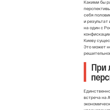
Какими бы р
перспективы
себя полови
и результат
на один с Р
конфискации
Киеву сущес
Это может н
решительно
При 
перс
Единственно
встреча на А
экономическ