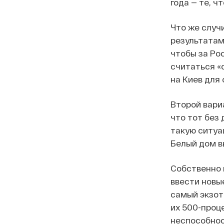
года — те, ч
Что же случ
результатам
чтобы за Ро
считаться «
на Киев для
Второй вари
что тот без
такую ситуа
Белый дом в
Собственно 
ввести новы
самый экзот
их 500-про
неспособнос