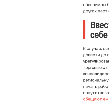
обозримом б
других парт
Ввес
себе
В случае, е
довести до 
урегулирова
торговые от
консолидиро
региональну
начать работ
сопутствова
обещают ем