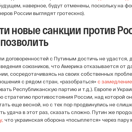
удущем, наверное, будут отменены, поскольку на ф
неров России выглядят гротескно).
ти новые санкции против Ро
 позволить
сли договоренностей с Путиным достичь не удастся,
сведения союзников, что Америка отказывается от д
нии, сосредотачиваясь на своих собственных пробле
ношения с рядом стран, «разобраться»
с замедление
вать Республиканскую партию и т.д.). Европе и Укра
ю стратегию противостояния России, над которой о
ать еще весной, но с тех пор продвинулись не слишк
ть удача в этот раз, сказать сложно. Путин же прод
у,
что украинская оборона «посыплется» через пару 