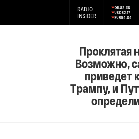
OIL
82.38
RADIO
USD
82.17
INSIDER
EUR
94.84
Проклятая 
Возможно, с
приведет к
Трампу, и Пу
определи