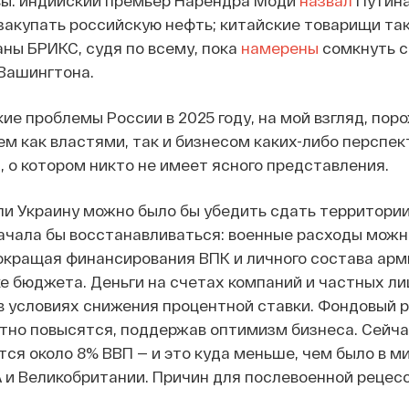
ы: индийский премьер Нарендра Моди
назвал
Путина
закупать российскую нефть; китайские товарищи т
аны БРИКС, судя по всему, пока
намерены
сомкнуть с
Вашингтона.
ие проблемы России в 2025 году, на мой взгляд, по
м как властями, так и бизнесом каких-либо перспек
, о котором никто не имеет ясного представления.
сли Украину можно было бы убедить сдать территории
ачала бы восстанавливаться: военные расходы можно 
сокращая финансирования ВПК и личного состава арми
е бюджета. Деньги на счетах компаний и частных ли
в условиях снижения процентной ставки. Фондовый ры
тно повысятся, поддержав оптимизм бизнеса. Сейчас
тся около 8% ВВП — и это куда меньше, чем было в м
 и Великобритании. Причин для послевоенной рецес