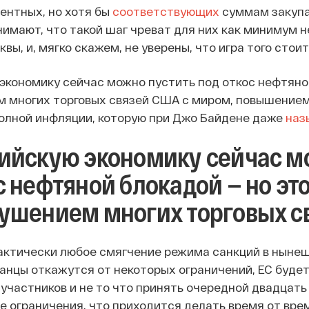
центных, но хотя бы
соответствующих
суммам закупа
онимают, что такой шаг чреват для них как минимум
вы, и, мягко скажем, не уверены, что игра того стоит
экономику сейчас можно пустить под откос нефтяной
 многих торговых связей США с миром, повышением
олной инфляции, которую при Джо Байдене даже
наз
ийскую экономику сейчас м
с нефтяной блокадой — но эт
ушением многих торговых с
актически любое смягчение режима санкций в нынеш
анцы откажутся от некоторых ограничений, ЕС будет
участников и не то что принять очередной двадцать 
 ограничения, что приходится делать время от врем