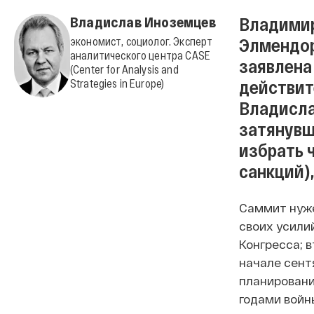
Владимир
Владислав Иноземцев
Элмендор
экономист, социолог. Эксперт
аналитического центра CASE
заявлена 
(Center for Analysis and
действит
Strategies in Europe)
Владисла
затянувш
избрать 
санкций)
Саммит нуже
своих усили
Конгресса; 
начале сент
планирования
годами войн