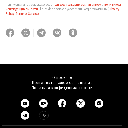
Подписываясь, вы соглашаетесь с
пользовательским соглашением
и
политикой
конфиденциальности
The Insider,
а также с условиями Google reCAPTCHA
(
Privacy
Policy
,
Terms of Service
).
О проекте
Пользовательское соглашение
Политика конфиденциальности
18+