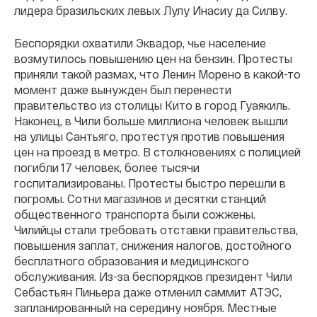
лидера бразильских левых Лулу Инасиу да Силву.
Беспорядки охватили Эквадор, чье население
возмутилось повышению цен на бензин. Протесты
приняли такой размах, что Ленин Морено в какой-то
момент даже вынужден был перенести
правительство из столицы Кито в город Гуаякиль.
Наконец, в Чили больше миллиона человек вышли
на улицы Сантьяго, протестуя против повышения
цен на проезд в метро. В столкновениях с полицией
погибли 17 человек, более тысячи
госпитализированы. Протесты быстро перешли в
погромы. Сотни магазинов и десятки станций
общественного транспорта были сожжены.
Чилийцы стали требовать отставки правительства,
повышения заплат, снижения налогов, достойного
бесплатного образования и медицинского
обслуживания
. Из-за беспорядков президент Чили
Себастьян Пиньера даже отменил саммит АТЭС,
запланированный на середину ноября. М
естные