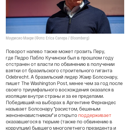
Маурисио Макри (Фото: Erica Canepa / Bloomberg)
Поворот налево также может грозить Перу,
где Педро Пабло Кучински был в прошлом году
отстранен от власти по обвинению в получении
взятки от бразильского строительного гиганта
Odebrecht. А бразильский лидер Жаир Болсонару,
пишет The Washington Post, менее чем за год после
своего триумфального восхождения оказался в
изоляции внутри страны и за ее пределами.
Победивший на выборах в Аргентине Фернандес
называет Болсонару "расистом, бешеным
женоненавистником" и открыто
поддерживает
оказавшегося в тюрьме (также по обвинению в
коррупции) бывшего многолетнего президента и