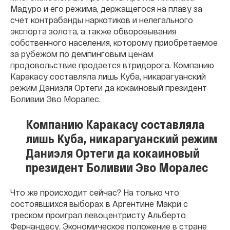
Мадуро и его режима, держащегося на плаву за
счет контрабанды наркотиков и нелегального
экспорта золота, а также
обворовывания
собственного населения, которому приобретаемое
за рубежом по демпинговым ценам
продовольствие продается втридорога. Компанию
Каракасу составляла лишь Куба, никарагуанский
режим Даниэля Ортеги да кокаиновый президент
Боливии Эво Моралес.
Компанию Каракасу составляла
лишь Куба, никарагуанский режим
Даниэля Ортеги да кокаиновый
президент Боливии Эво Моралес
Что же происходит сейчас? На только что
состоявшихся выборах в Аргентине Макри с
треском проиграл левоцентристу Альберто
Фернандесу. Экономическое положение в стране