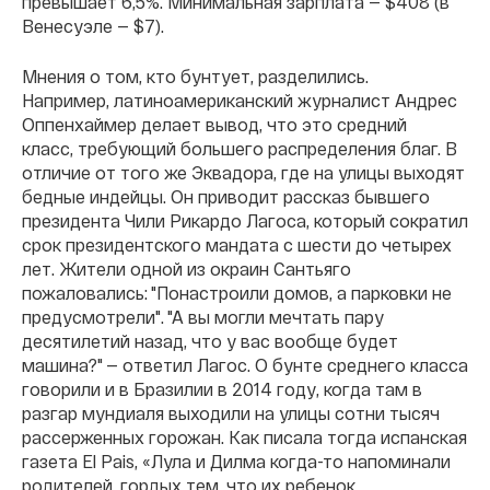
превышает 6,5%. Минимальная зарплата — $408 (в
Венесуэле — $7).
Мнения о том, кто бунтует, разделились.
Например, латиноамериканский журналист Андрес
Оппенхаймер делает вывод, что это средний
класс, требующий большего распределения благ. В
отличие от того же Эквадора, где на улицы выходят
бедные индейцы. Он приводит рассказ бывшего
президента Чили Рикардо Лагоса, который сократил
срок президентского мандата с шести до четырех
лет. Жители одной из окраин Сантьяго
пожаловались: "Понастроили домов, а парковки не
предусмотрели". "А вы могли мечтать пару
десятилетий назад, что у вас вообще будет
машина?" — ответил Лагос. О бунте среднего класса
говорили и в Бразилии в 2014 году, когда там в
разгар мундиаля выходили на улицы сотни тысяч
рассерженных горожан. Как писала тогда испанская
газета El Pais, «Лула и Дилма когда-то напоминали
родителей, гордых тем, что их ребенок