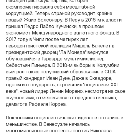
левоцентристскую партию, которая
скомпрометировала себя масштабной
коррупцией. Теперь страной руководит крайне
правый Жаир Болсонару. В Перу в 2016-м
к власти
пришел Педро Пабло Кучински, в прошлом
экономист Международного валютного фонда. В
2017 году в Чили после четырех лет
левоцентристской коалиции Мишель Бачелет в
президентский дворец "Ла Монеда" вернулся
обучавшийся в Гарварде мультимиллионер
Себастьян Пиньера. В 2018-м выборы в Колумбии
выиграл также получивший образование в США
правый кандидат Иван Дуке. Даже в Эквадоре,
одном из государств, строивших "социализм XXI
века", новый лидер Ленин Морено, несмотря на свое
звучное имя, отмежевался от предшественника,
демагога Рафаэля Корреа.
Поклонники социалистических идеалов остались в
меньшинстве. В Венесуэле начались
многомиллионные протесты против Николаса