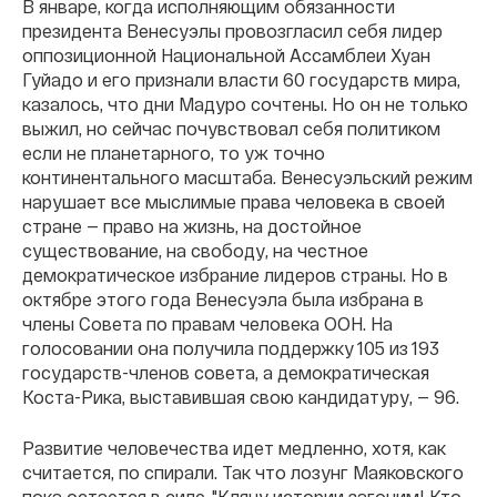
В январе, когда исполняющим обязанности
президента Венесуэлы провозгласил себя лидер
оппозиционной Национальной Ассамблеи Хуан
Гуйадо и его признали власти 60 государств мира,
казалось, что дни Мадуро сочтены. Но он не только
выжил, но сейчас почувствовал себя политиком
если не планетарного, то уж точно
континентального масштаба. Венесуэльский режим
нарушает все мыслимые права человека в своей
стране — право на жизнь, на достойное
существование, на свободу, на честное
демократическое избрание лидеров страны. Но в
октябре этого года Венесуэла была избрана в
члены Совета по правам человека ООН. На
голосовании она получила поддержку 105 из 193
государств-членов совета, а демократическая
Коста-Рика, выставившая свою кандидатуру, — 96.
Развитие человечества идет медленно, хотя, как
считается, по спирали. Так что лозунг Маяковского
пока остается в силе. "Клячу истории загоним! Кто