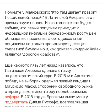
Помните у Маяковского: "Кто там шагает правой?
Левой, левой, левой!" В Латинской Америке этот
призыв звучит вновь. На континенте как будто
забыли, что левый популизм приводит к
чудовищной инфляции, безудержному росту цен,
обнищанию населения, а ортодоксальный
социализм не только провоцирует дефицит
туалетной бумаги, но и, как доказал Фридрих Хайек,
является "дорогой к рабству".
Еще каких-то пять лет назад казалось, что
Латинская Америка сделала ставку
на
демократический курс. В 2015-м в Аргентине
победу на выборах одержал правый кандидат
Маурисио Макри, сторонник свободного рынка,
открыв для континента эру неолиберальных
реформ
. В 2016 году в Бразилии импичменту
подверглась
Дилма Руссефф, возглавлявшая