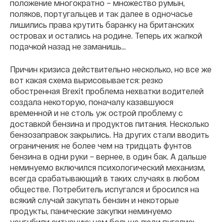
положение многократно – множество румын,
поляков, португальцев и так далее в одночасье
лишились права крутить баранку на британских
островах и остались на родине. Теперь их жалкой
подачкой назад не заманишь…
Причин кризиса действительно несколько, но все же
вот какая схема вырисовывается: резко
обостренная Brexit проблема нехватки водителей
создала некоторую, поначалу казавшуюся
временной и не столь уж острой проблему с
доставкой бензина и продуктов питания. Несколько
бензозаправок закрылись. На других стали вводить
ограничения: не более чем на тридцать фунтов
бензина в одни руки – вернее, в один бак. А дальше
неминуемо включился психологический механизм,
всегда срабатывающий в таких случаях в любом
обществе. Потребитель испугался и бросился на
всякий случай закупать бензин и некоторые
продукты, панические закупки неминуемо
усугубили ситуацию: чем больше люди пугались,