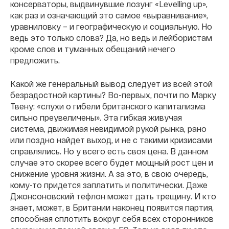
консерваторы, выдвинувшие лозунг «Levelling up»,
как раз и означающий это самое «выравнивание»,
уравниловку – и географическую и социальную. Но
ведь это только слова? Да, но ведь и лейбористам
кроме слов и туманных обещаний нечего
предложить.
Какой же генеральный вывод следует из всей этой
безрадостной картины? Во-первых, почти по Марку
Твену: «слухи о гибели британского капитализма
сильно преувеличены». Эта гибкая живучая
система, движимая невидимой рукой рынка, рано
или поздно найдет выход, и не с такими кризисами
справлялись. Но у всего есть своя цена. В данном
случае это скорее всего будет мощный рост цен и
снижение уровня жизни. А за это, в свою очередь,
кому-то придется заплатить и политически. Даже
Джонсоновский тефлон может дать трещину. И кто
знает, может, в Британии наконец появится партия,
способная сплотить вокруг себя всех сторонников