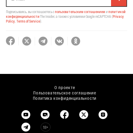
Подписываясь, вы соглашаетесь с
пользовательским соглашением
и
политикой
конфиденциальности
The Insider,
а также с условиями Google reCAPTCHA
(
Privacy
Policy
,
Terms of Service
).
О проекте
Пользовательское соглашение
Политика конфиденциальности
18+