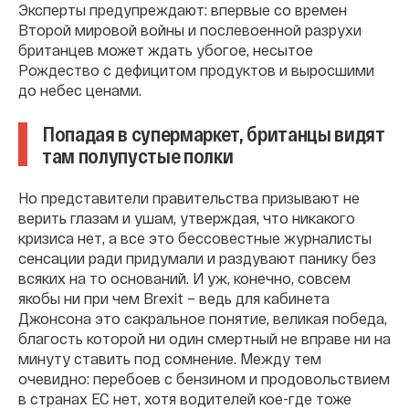
Эксперты предупреждают: впервые со времен
Второй мировой войны и послевоенной разрухи
британцев может ждать убогое, несытое
Рождество с дефицитом продуктов и выросшими
до небес ценами.
Попадая в супермаркет, британцы видят
там полупустые полки
Но представители правительства призывают не
верить глазам и ушам, утверждая, что никакого
кризиса нет, а все это бессовестные журналисты
сенсации ради придумали и раздувают панику без
всяких на то оснований. И уж, конечно, совсем
якобы ни при чем Brexit – ведь для кабинета
Джонсона это сакральное понятие, великая победа,
благость которой ни один смертный не вправе ни на
минуту ставить под сомнение. Между тем
очевидно: перебоев с бензином и продовольствием
в странах ЕС нет, хотя водителей кое-где тоже