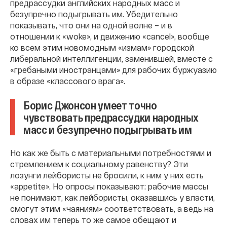
предрассудки английских народных масс и
безупречно подыгрывать им. Убедительно
показывать, что они на одной волне – и в
отношении к «woke», и движению «cancel», вообще
ко всем этим новомодным «измам» городской
либеральной интеллигенции, заменившей, вместе с
«гребаными иностранцами» для рабочих буржуазию
в образе «классового врага».
Борис Джонсон умеет точно
чувствовать предрассудки народных
масс и безупречно подыгрывать им
Но как же быть с материальными потребностями и
стремлением к социальному равенству? Эти
лозунги лейбористы не бросили, к ним у них есть
«appetite». Но опросы показывают: рабочие массы
не понимают, как лейбористы, оказавшись у власти,
смогут этим «чаяниям» соответствовать, а ведь на
словах им теперь то же самое обещают и