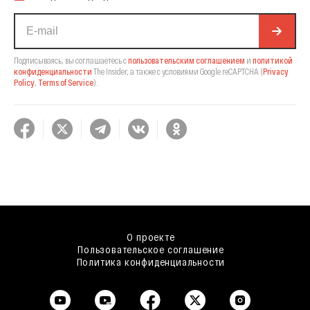
Подписываясь, вы соглашаетесь с
пользовательским соглашением
и
политикой
конфиденциальности
The Insider,
а также с условиями Google reCAPTCHA
(
Privacy
Policy
,
Terms of Service
).
О проекте
Пользовательское соглашение
Политика конфиденциальности