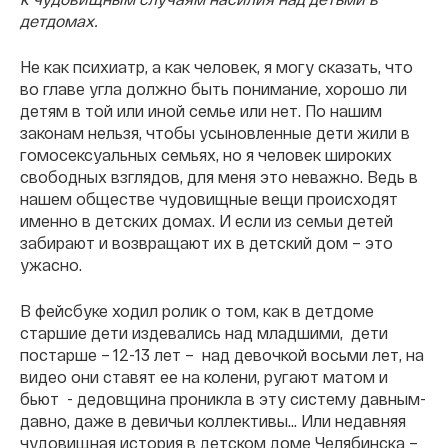
детдомах.
Не как психиатр, а как человек, я могу сказать, что
во главе угла должно быть понимание, хорошо ли
детям в той или иной семье или нет. По нашим
законам нельзя, чтобы усыновленные дети жили в
гомосексуальных семьях, но я человек широких
свободных взглядов, для меня это неважно. Ведь в
нашем обществе чудовищные вещи происходят
именно в детских домах. И если из семьи детей
забирают и возвращают их в детский дом – это
ужасно.
В фейсбуке ходил ролик о том, как в детдоме
старшие дети издевались над младшими, дети
постарше – 12-13 лет – над девочкой восьми лет, на
видео они ставят ее на колени, ругают матом и
бьют - дедовщина проникла в эту систему давным-
давно, даже в девичьи коллективы... Или недавняя
чудовищная история в детском доме Челябинска –