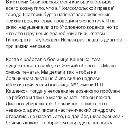
В истории Савиновских меня как врача больше
всего возмутило, что в "Комсомольской правде"
города Екатеринбурга напечатали заключение
психиатров, которые проводили экспертизу. Я не
знаю, нарушение ли это Уголовного кодекса, но то,
что это нарушение врачебной этики, клятвы
Гиппократа - я убежден. Нельзя разглашать диагноз
при жизни человека.
Когда я работал в больнице Кащенко, там
существовал такой устойчивый оборот – «Маша,
смажь печать». Мы делали так, чтобы на
больничном листе не было видно надписи
«Психиатрическая больница № 1 имени П. П.
Кащенко», тогда у человека не возникало проблем
на работе и там не могли узнать, где он лежал.
Диагноз убирали: для больничного листа это
неважно, врачи писали «астенический синдром»,
старались не назвать это, не дай бог, шизофренией -
боялись каким-то образом навредить человеку.