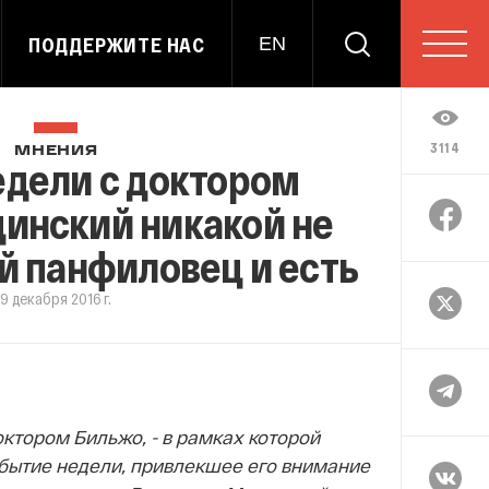
ПОДДЕРЖИТЕ НАС
EN
3114
МНЕНИЯ
едели с доктором
инский никакой не
-й панфиловец и есть
9 декабря 2016 г.
октором Бильжо, - в рамках которой
обытие недели, привлекшее его внимание