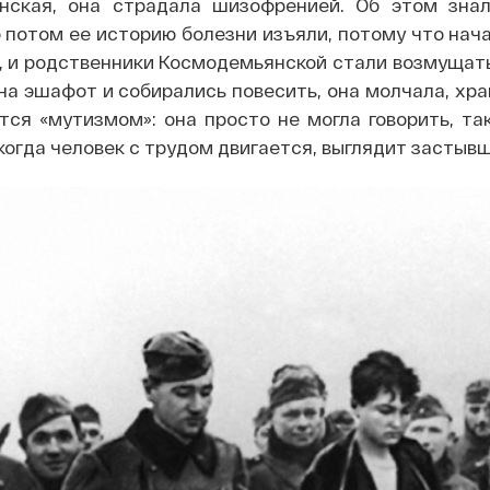
нская, она страдала шизофренией. Об этом знал
о потом ее историю болезни изъяли, потому что нач
 и родственники Космодемьянской стали возмущатьс
на эшафот и собирались повесить, она молчала, хр
тся «мутизмом»: она просто не могла говорить, та
когда человек с трудом двигается, выглядит застыв