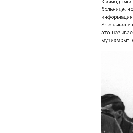
Космодемья
больнице, н
информация,
Зою вывели 
это называе
мутизмом», 