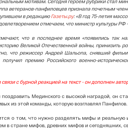
ональным мотивам. Сегодня героем рубрики стал мин
уппа ветеранов-панфиловцев признала почетным члено
тупившем в редакцию
Газеты.ру
:
«В год 75-летия масс
довлетворением отмечаем, что министр культуры РФ
мечают, что в последнее время «появились так на
историю Великой Отечественной войны, принизить ро
тно, что режиссер Андрей Шальопа, снявший фильм
 получил премию Российского военно-историческо
 связи с бурной реакцией на текст - он дополнен авторо
 поздравить Мединского с высокой наградой, он ст
ивых из этой команды, которую возглавлял Панфилов.
ится о том, что нужно разделять мифы и реальную 
ем в стране мифов, древних мифов и сегодняшних, св