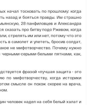
вых начал тосковать по прошлому: когда
ть назад и бояться правды. Им страшно
емьянскую, 28 панфиловцев и Александра
ся сказать про битву подо Ржевом, когда
ли, стрелять им или нет, потому что это
сть в самолет и улететь, бросив солдат,
какое не мифотворчество. Почему нужно
с черными-серыми-белыми пятнами, как,
одствуется фразой «лучшая защита - это
ию по мифотворчеству, когда историки
 этом смысле он похож скорее на врача,
чом.
дин человек надел на себя белый халат и