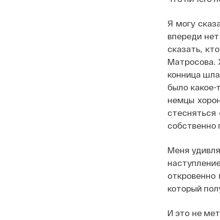
Я могу сказ
впереди нет
сказать, кт
Матросова. Х
конница шла 
было какое-
немцы хорон
стесняться 
собственно г
Меня удивля
наступлени
откровенно 
который пол
И это не ме