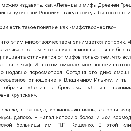
е можно издавать, как «Легенды и мифы Древней Грец
ифы путинской России» - такую книгу я бы тоже почи
рии есть такое понятие, как «мифотворчество»
 что этим мифотворчеством занимается историк.
«
сказывает о том, что он видел инопланетян и был в 
д пациента отличается от мифов только тем, что ес
ается в миф. И в этом смысле мне вспоминаются 
но недавно пересмотрел. Сегодня это дико смешн
серьезное отношение к Владимиру Ильичу, и ты, 
е образы: «Ленин с бревном», «Ленин, прини
вна Крупская».
сскажу страшную, крамольную вещь, которая взорв
жусь далеко. Я читал историю болезни Зои Космод
ческой больницы им. П.П. Кащенко. В этой к