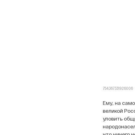
754367331926006
Ему, на само
великой Росс
уловить общи
народонасел
что ничего н