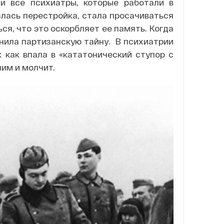
и все психиатры, которые работали в
алась перестройка, стала просачиваться
я, что это оскорбляет ее память. К
огда
анила партизанскую тайну. В психиатрии
к как впала в «кататонический ступор с
шим и молчит.