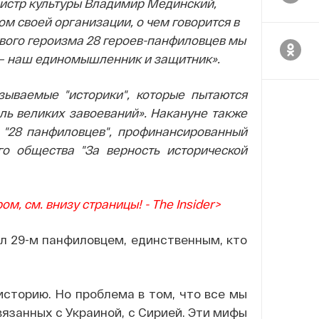
истр культуры Владимир Мединский,
м своей организации, о чем говорится в
ового героизма 28 героев-панфиловцев мы
 — наш единомышленник и защитник».
зываемые "историки", которые пытаются
ль великих завоеваний». Накануне также
 "28 панфиловцев", профинансированный
го общества "За верность исторической
м, см. внизу страницы! - The Insider>
ал 29-м панфиловцем, единственным, кто
историю. Но проблема в том, что все мы
язанных с Украиной, с Сирией. Э
ти мифы