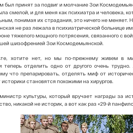
м был принят за подвиг и молчание Зои Космодемьянс
ыла смелой, и для меня как психиатра и человека, к
ным, понимая их страдания, это ничего не меняет. Н
ская не раз лежала в психиатрической больнице им.
оне тяжелого мощного потрясения, связанного с войн
шей шизофренией Зои Космодемьянской.
ьте, хотите нет, но мы по-прежнему живем в м
и теперь отделить одно от другого очень трудно.
ому что препарировать, отделять миф от историчес
 историки становятся похожими на хирургов.
министр культуры, который вручает награды за ис
во, никакой не историк, а вот как раз «29-й панфило