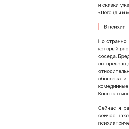
и сказки уж
«Легенды и м
В психиат
Но странно,
который рас
соседа. Бре
он превращ
относитель
оболочка и 
комедийны
Константино
Сейчас я ра
сейчас нахо
психиатри