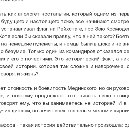
ать как апологет ностальгии, который одним из пер
 будущего и настоящего тоже, все начинают смотре
о устанавливал флаг на Рейхстаге, про Зою Космод
отя если бы сказали правду, что в ней такого? Боят
на немецкие пулеметы, и немцы были в шоке и не зна
то безумие. Только один из командиров отказался се
или его с почестями. Это исторический факт, а ни
своей истории, которая так сложна и наворочена, 
оворя, и жизнь?
ет стойкость и боевитость Мединского, но он руков
е», и поэтому продолжает отстаивать свою позиц
говорят ему, что вы занимаетесь не историей. И в
учил диплом, но лечит всех толченым мелом и кирпи
тафора - такая история действительно произошла: о