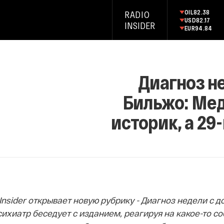
OIL
82.38
RADIO
USD
82.17
INSIDER
EUR
94.84
Диагноз н
Бильжо: Мед
историк, а 29
Insider открывает новую рубрику - Диагноз недели с д
сихиатр беседует с изданием, реагируя на какое-то с