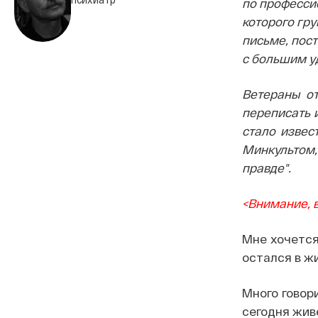
по професси
которого гр
письме, пос
с большим у
Ветераны от
переписать 
стало извес
Минкультом,
правде".
<Внимание, в
Мне хочется
остался в ж
Много говор
сегодня жив