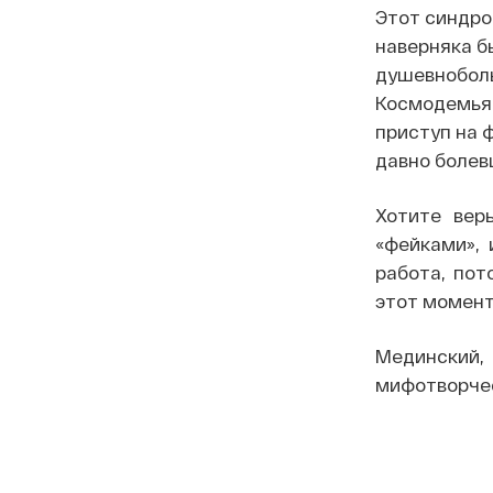
Этот синдро
наверняка б
душевноболь
Космодемьян
приступ на ф
давно болев
Хотите вер
«фейками», 
работа, пот
этот момент
Мединский, 
мифотворчест