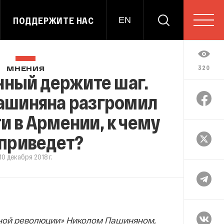
ПОДДЕРЖИТЕ НАС
EN
320
МНЕНИЯ
ный держите шаг.
ашиняна разгромил
и в Армении, к чему
 приведет?
10 декабря 2018 г.
тной революции» Николом Пашиняном,