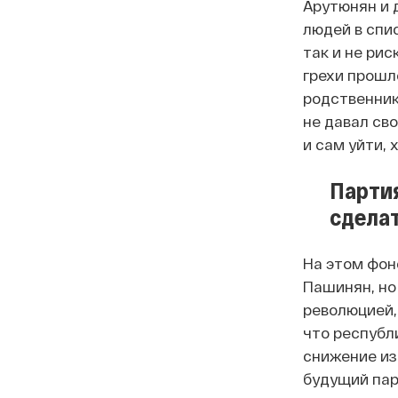
Арутюнян и д
людей в спи
так и не ри
грехи прошл
родственник
не давал св
и сам уйти, 
Партия
сделат
На этом фон
Пашинян, но
революцией,
что республ
снижение изб
будущий па