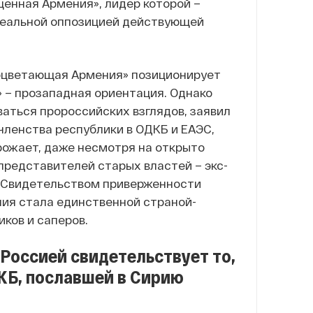
енная Армения», лидер которой –
 реальной оппозицией действующей
роцветающая Армения» позиционирует
» – прозападная ориентация. Однако
аться пророссийских взглядов, заявил
членства республики в ОДКБ и ЕАЭС,
рожает, даже несмотря на открыто
редставителей старых властей – экс-
. Свидетельством приверженности
ния стала единственной страной-
ков и саперов.
Россией свидетельствует то,
КБ, пославшей в Сирию