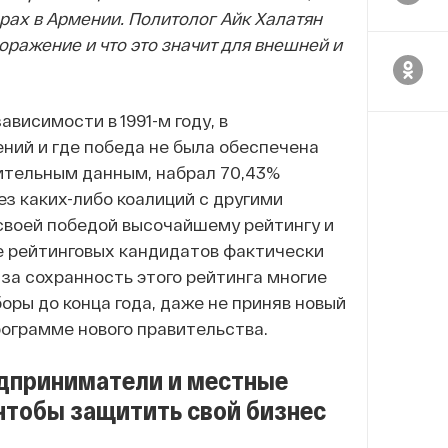
рах в Армении.
Политолог Айк Халатян
оражение и что это значит для внешней и
висимости в 1991-м году, в
ний и где победа не была обеспечена
рительным данным, набрал 70,43%
ез каких-либо коалиций с другими
своей победой высочайшему рейтингу и
е рейтинговых кандидатов фактически
м за сохранность этого рейтинга многие
ры до конца года, даже не приняв новый
ограмме нового правительства.
едприниматели и местные
 чтобы защитить свой бизнес