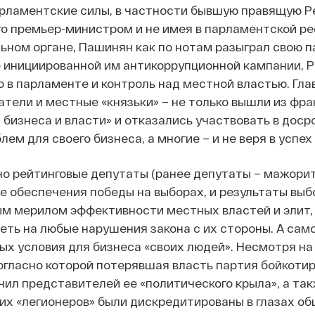
рламентские силы, в частности бывшую правящую Р
го премьер-министром и не имея в парламентской р
ьном органе, Пашинян как по нотам разыграл свою п
е инициированной им антикоррупционной кампании, 
 в парламенте и контроль над местной властью. Гла
тели и местные «князьки» – не только вышли из фрак
 бизнеса и власти» и отказались участвовать в доср
ем для своего бизнеса, а многие – и не веря в успех
но рейтинговые депутаты (ранее депутаты – мажори
ле обеспечения победы на выборах, и результаты выб
м мерилом эффективности местных властей и элит, г
еть на любые нарушения закона с их стороны. А само
ых условия для бизнеса «своих людей». Н
есмотря на
огласно которой потерявшая власть партия бойкоти
чил представителей ее «политического крыла», а так
тих «легионеров» были дискредитированы в глазах о