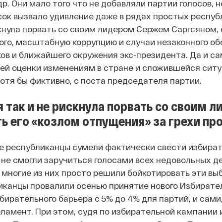
р. Они мало того что не добавляли партии голосов, н
сок вызвало удивление даже в рядах простых респуб
скнула порвать со своим лидером Сержем Саргсяном, 
ого, масштабную коррупцию и случаи незаконного обо
ов и ближайшего окружения экс-президента.
Да и са
оей оценки изменениям в стране и сложившейся сит
хотя бы фиктивно, с поста председателя партии.
 так и не рискнула порвать со своим 
ь его «козлом отпущения» за грехи пр
е республиканцы сумели фактически свести избират
 не смогли заручиться голосами всех недовольных 
 многие из них просто решили бойкотировать эти вы
иканцы провалили осенью принятие нового Избирате
ирательного барьера с 5% до 4% для партий, и сами,
рламент.
При этом, судя по избирательной кампании