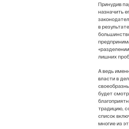
Принудив па
назначить е
законодател
в результат
большинство
предпринима
«разделении
лишних пробл
А ведь имен
власти в де
своеобразны
будет смотр
благоприятн
традицию, с
список вклю
многие из э