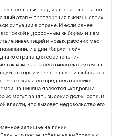
роля не только над исполнительной, но
жный этап – претворения в жизнь своих
ой ситуации в стране. И если ранее
одготовкой к досрочным выборам и тем,
утствие инвестиций и новых рабочих мест
 кампании, и в дни «бархатной»
днако стране для обеспечения
е так или иначе негативно скажутся на
юции, который известен своей любовью к
почтёт, как и его предшественники,
лемой Пашиняна является «кадровый
орые могут занять высокие должности, и
й власти, что вызовет недовольство его
еменное затишье на линии
аку, что после победы на выборах и с