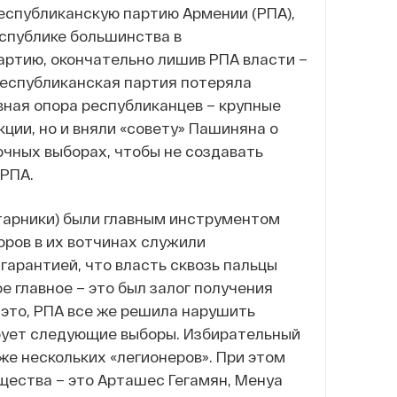
еспубликанскую партию Армении (РПА),
еспублике большинства в
артию, окончательно лишив РПА власти –
Республиканская партия потеряла
вная опора республиканцев – крупные
ции, но и вняли «совету» Пашиняна о
очных выборах, чтобы не создавать
 РПА.
тарники) были главным инструментом
оров в их вотчинах служили
арантией, что власть сквозь пальцы
е главное – это был залог получения
 это, РПА все же решила нарушить
рует следующие выборы. Избирательный
же нескольких «легионеров». При этом
бщества – это Арташес Гегамян, Менуа