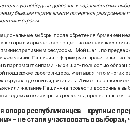
дительную победу на досрочных парламентских выбо
почему бывшая партия власти потерпела разгромное п
политики страны.
национальные выборы после обретения Арменией неза
и которых у армянского общества нет никаких сомне
административным ресурсом.
«Мой шаг», по предва
как уже заявил Пашинян, сформирует правительство б
 в парламент силами.
«Мой шаг» полностью обязан 
й поддержке своего лидера, учитывая, что многих е
ех округах, где они выдвигались. И именно опасение
ъяснили желание Пашиняна провести досрочные выбо
ый кодекс и не завершив реформы, прописанные в пр
я опора республиканцев – крупные пр
ки» – не стали участвовать в выборах,