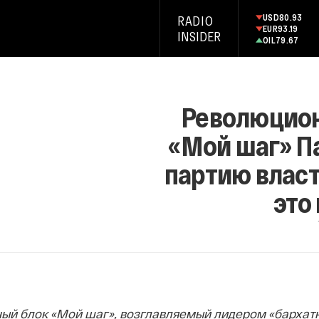
USD
80.93
RADIO
EUR
93.19
INSIDER
OIL
79.67
Революцион
«Мой шаг» П
партию власт
это
ый блок «Мой шаг», возглавляемый лидером «барха