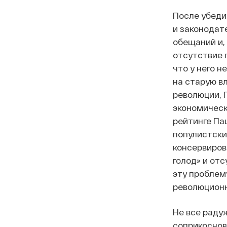
После убеди
и законодат
обещаний и,
отсутствие 
что у него н
на старую в
революции, 
экономическ
рейтинге Па
популистски
консервиров
голод» и от
эту проблем
революционн
Не все раду
соприкоснов