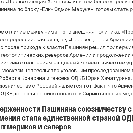
то «Процветающая Армения» или тем более «Просвещ
иняна по блоку «Елк» Эдмон Марукян, готовы стать
е отличие между ними – это внешняя политика, «П
лее пророссийская сила, а у «Просвещенной Армении
то после прихода к власти Пашинян решил придержив
т геополитических реверсов Армении и продолжении 
ийским отношениям на данный момент ничего не уг
Москвой недовольство уголовным преследованием п
Роберта Кочаряна и генсека ОДКБ Юрия Хачатуряна
юзничеству с Россией является тот факт, что Арме
ОДКБ, которая решила послать в Сирию военных меди
ерженности Пашиняна союзничеству с 
мения стала единственной страной ОД
х медиков и саперов