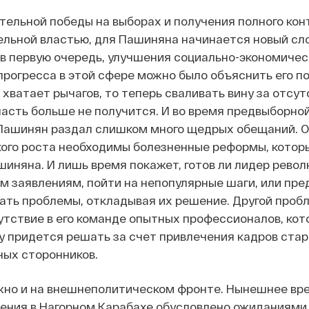
тельной победы на выборах и получения полного конт
ельной властью, для Пашиняна начинается новый сло
 в первую очередь, улучшения социально-экономическ
прогресса в этой сфере можно было объяснить его п
е хватает рычагов, то теперь сваливать вину за отс
ласть больше не получится. И во время предвыборной
Пашинян раздал слишком много щедрых обещаний.
О
ого роста необходимы болезненные реформы, которы
шиняна. И лишь время покажет, готов ли лидер револ
м заявлениям, пойти на непопулярные шаги, или пред
ать проблемы, откладывая их решение.
Другой проб
сутствие в его команде опытных профессионалов, кот
у придется решать за счет привлечения кадров старо
ых сторонников.
жно и на внешнеполитическом фронте. Нынешнее вр
ения в Нагорном Карабахе обусловлено ожиданиями Б