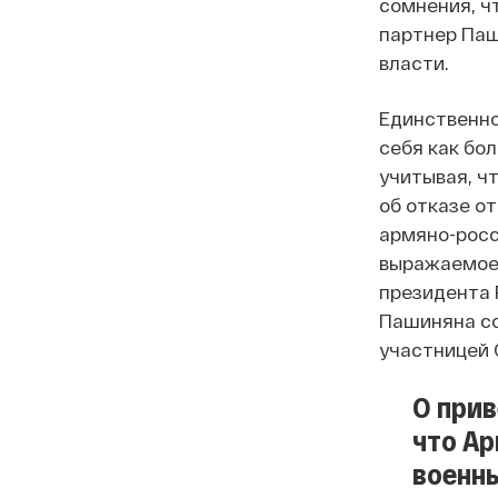
сомнения, ч
партнер Паш
власти.
Единственно
себя как бо
учитывая, ч
об отказе о
армяно-росс
выражаемое 
президента 
Пашиняна со
участницей 
О прив
что Ар
военны