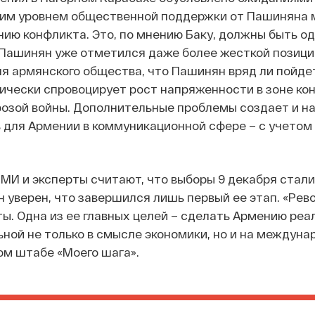
им уровнем общественной поддержки от Пашиняна м
нию конфликта. Это, по мнению Баку, должны быть о
 Пашинян уже отметился даже более жесткой позици
ля армянского общества, что Пашинян вряд ли пойдет
ически спровоцирует рост напряженности в зоне кон
озой войны.
Дополнительные проблемы создает и на
 для Армении в коммуникационной сфере – с учетом
МИ и эксперты считают, что выборы 9 декабря стали
 уверен, что завершился лишь первый ее этап. «Рево
ты. Одна из ее главных целей – сделать Армению реа
ной не только в смысле экономики, но и на междунар
ом штабе «Моего шага».