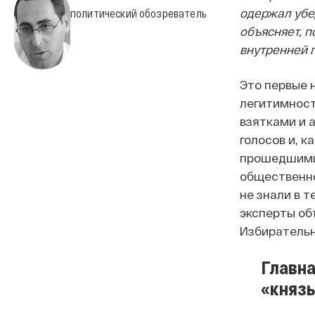
одержал убе
политический обозреватель
объясняет, 
внутренней 
Это первые 
легитимност
взятками и 
голосов и, 
прошедшими
общественно
не знали в т
эксперты об
Избирательн
Главна
«князь