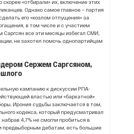
о скорее «отбирали» их, включение этих
ликанцев. Однако с
амое главное – партия
сделать его «козлом отпущения» за
гащения, в том числе и с участием
м Саргсян все эти месяцы избегал СМИ,
уации, не захотел помочь однопартийцам
лидером Сержем Саргсяном,
ошлого
ельную кампанию к дискуссии РПА-
действующей властью или «бархатной»
боры.
Ирония судьбы заключается в том,
льного кодекса, который предусматривал
 набрав 4,7% не смогли пробиться в
 и предвыборным дебатам, есть большие