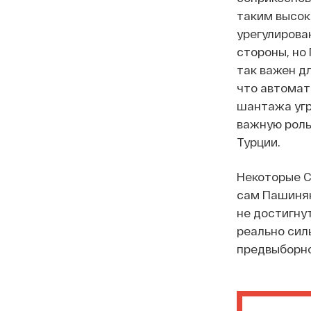
таким высок
урегулирова
стороны, но
так важен д
что автомат
шантажа угр
важную роль
Турции.
Некоторые С
сам Пашинян
не достигну
реально силь
предвыборн