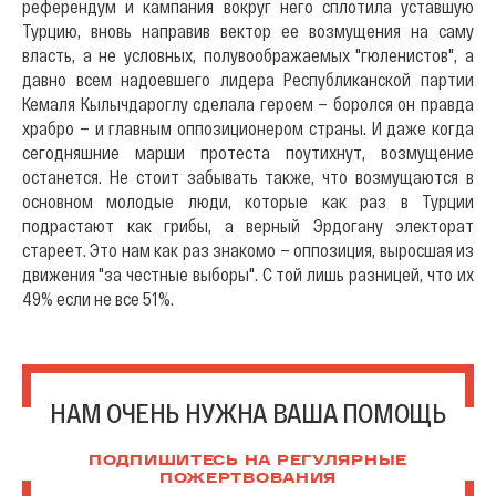
референдум и кампания вокруг него сплотила уставшую
Турцию, вновь направив вектор ее возмущения на саму
власть, а не условных, полувоображаемых "гюленистов", а
давно всем надоевшего лидера Республиканской партии
Кемаля Кылычдароглу сделала героем — боролся он правда
храбро — и главным оппозиционером страны. И даже когда
сегодняшние марши протеста поутихнут, возмущение
останется. Не стоит забывать также, что возмущаются в
основном молодые люди, которые как раз в Турции
подрастают как грибы, а верный Эрдогану электорат
стареет. Это нам как раз знакомо — оппозиция, выросшая из
движения "за честные выборы". С той лишь разницей, что их
49% если не все 51%.
НАМ ОЧЕНЬ НУЖНА ВАША ПОМОЩЬ
ПОДПИШИТЕСЬ НА РЕГУЛЯРНЫЕ
ПОЖЕРТВОВАНИЯ