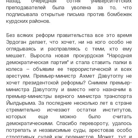
назад, очередная сотня университетских
преподавателей была уволена за то, что
подписывала открытые письма против бомбежек
курдских районов.
Без всяких реформ правительства все это время
Эрдоган делает, что хочет, ни на кого особо не
оглядываясь и расправляясь с теми, кто ему
мешает. Выросла новая прокурдская "Народная
демократическая партия" и стала ставить палки в
колеса — объявим ее террористической и всех
арестуем. Премьер-министр Ахмет Давутоглу не
хочет президентской реформы? Снимем премьер-
министра Давутоглу и вместо него назначим в
премьер-министры верного министра транспорта
Йылдырыма. За последние несколько лет в стране
стремительно исчезают остатки институтов,
которых еще можно было считать
демократическими. Спасибо перевороту, удалось
потрепать и независимые суды, арестовав особо
строптивых судей как гюленистов. Может, тут и