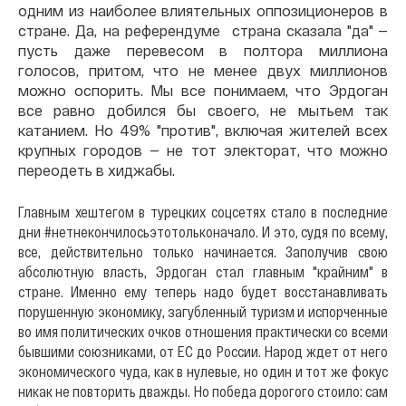
одним из наиболее влиятельных оппозиционеров в
стране. Да, на референдуме страна сказала "да" —
пусть даже перевесом в полтора миллиона
голосов, притом, что не менее двух миллионов
можно оспорить. Мы все понимаем, что Эрдоган
все равно добился бы своего, не мытьем так
катанием. Но 49% "против", включая жителей всех
крупных городов — не тот электорат, что можно
переодеть в хиджабы.
Главным хештегом в турецких соцсетях стало в последние
дни #нетнекончилосьэтотольконачало. И это, судя по всему,
все, действительно только начинается. Заполучив свою
абсолютную власть, Эрдоган стал главным "крайним" в
стране. Именно ему теперь надо будет восстанавливать
порушенную экономику, загубленный туризм и испорченные
во имя политических очков отношения практически со всеми
бывшими союзниками, от ЕС до России. Народ ждет от него
экономического чуда, как в нулевые, но один и тот же фокус
никак не повторить дважды. Но победа дорогого стоило: сам