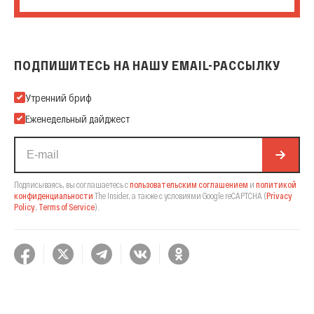
ПОДПИШИТЕСЬ НА НАШУ EMAIL-РАССЫЛКУ
Подпишитесь на нашу Email-рассылку
Утренний бриф
Еженедельный дайджест
Подписываясь, вы соглашаетесь с
пользовательским соглашением
и
политикой
конфиденциальности
The Insider,
а также с условиями Google reCAPTCHA
(
Privacy
Policy
,
Terms of Service
).