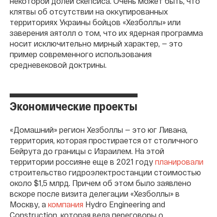
некоторой долей скепсиса. Очень может быть, что
клятвы об отсутствии на оккупированных
территориях Украины бойцов «Хезболлы» или
заверения аятолл о том, что их ядерная программа
носит исключительно мирный характер, — это
пример современного использования
средневековой доктрины.
Экономические проекты
«Домашний» регион Хезболлы — это юг Ливана,
территория, которая простирается от столичного
Бейрута до границы с Израилем. На этой
территории россияне еще в 2021 году
планировали
строительство гидроэлектростанции стоимостью
около $1,5 млрд. Причем об этом было заявлено
вскоре после визита делегации «Хезболлы» в
Москву, а
компания
Hydro Engineering and
Construction, которая вела переговоры о