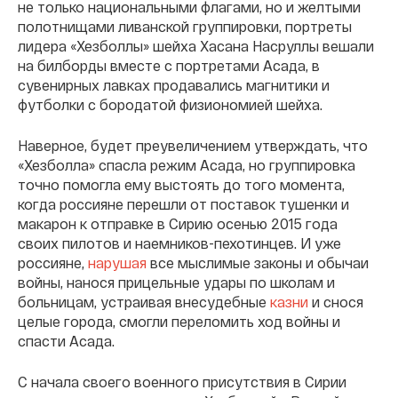
не только национальными флагами, но и желтыми
полотнищами ливанской группировки, портреты
лидера «Хезболлы» шейха Хасана Насруллы вешали
на билборды вместе с портретами Асада, в
сувенирных лавках продавались магнитики и
футболки с бородатой физиономией шейха.
Наверное, будет преувеличением утверждать, что
«Хезболла» спасла режим Асада, но группировка
точно помогла ему выстоять до того момента,
когда россияне перешли от поставок тушенки и
макарон к отправке в Сирию осенью 2015 года
своих пилотов и наемников-пехотинцев. И уже
россияне,
нарушая
все мыслимые законы и обычаи
войны, нанося прицельные удары по школам и
больницам, устраивая внесудебные
казни
и снося
целые города, смогли переломить ход войны и
спасти Асада.
С начала своего военного присутствия в Сирии