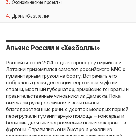
3
.
Экономические проекты
4
.
Дроны «Хезболлы»
Альянс России и «Хезболлы»
Ранней весной 2014 года в аэропорту сирийской
Латакии приземлился самолет российского МЧС с
гуманитарным грузом на борту. Встречать его
собралась целая делегация: верховный муфтий
страны, местный губернатор, армейские генералы и
правительственные чиновники из Дамаска. Пока
они жали руки россиянам и зачитывали
благодарственные речи, с десяток молодых парней
перегружали гуманитарную помощь — консервы и
большие десятикилограммовые пачки макарон — в
фургоны. Справились они быстро и уехали из
аэропорта задолго до окончания торжественной