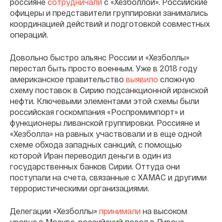
россияне
сотрудничали
с «Хезболлой». Российские
офицеры и представители группировки занимались
координацией действий и подготовкой совместных
операций.
Довольно быстро альянс России и «Хезболлы»
перестал быть просто военным. Уже в 2018 году
американское правительство
выявило
сложную
схему поставок в Сирию подсанкционной иранской
нефти. Ключевыми элементами этой схемы были
российская госкомпания «Роспромимпорт» и
функционеры ливанской группировки. Россияне и
«Хезболла» на равных участвовали и в еще одной
схеме обхода западных санкций, с помощью
которой Иран переводил деньги в один из
государственных банков Сирии. Оттуда они
поступали на счета, связанные с ХАМАС и другими
террористическими организациями.
Делегации «Хезболлы»
принимали
на высоком
уровне в Москве, российский посол в Ливане