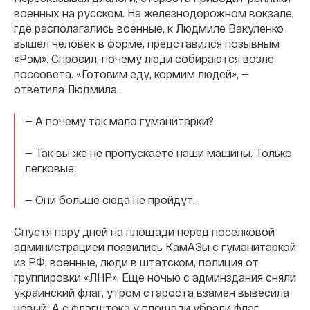
военных на русском. На железнодорожном вокзале,
где располагались военные, к Людмиле Вакуленко
вышел человек в форме, представился позывным
«Рэм». Спросил, почему люди собираются возле
поссовета. «Готовим еду, кормим людей», —
ответила Людмила.
— А почему так мало гуманитарки?
— Так вы же не пропускаете наши машины. Только
легковые.
— Они больше сюда не пройдут.
Спустя пару дней на площади перед поселковой
администрацией появились КамАЗы с гуманитаркой
из РФ, военные, люди в штатском, полиция от
группировки «ЛНР». Еще ночью с админздания сняли
украинский флаг, утром староста взамен вывесила
новый. А с флагштока у площади убрали флаг