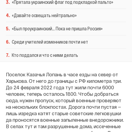
3
.
«Прятала украинский флаг под подкладкой пальто»
4
.
«Давайте освещать нейтрально»
5
.
«Был проукраинский... Пока не пришла Россия»
6
.
Среди учителей изменников почти нет
7
.
Кто поддался и что с ними делать
Поселок Казачья Лопань в часе езды на север от
Харькова. От него до границы с РФ километра три.
До 24 февраля 2022 года тут жили почти 6000
человек, теперь осталось 1800. Чтобы добраться
сюда, нужен пропуск, который военные проверяют
на нескольких блокпостах. Дорога почти пустая —
лишь изредка катят старые советские легковушки
да проносятся военные запыленные внедорожники.
В селах тут и там разрушенные дома, иссеченные