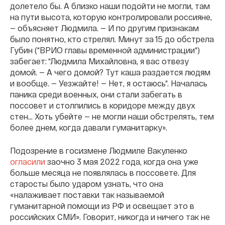
долетело бы. А близко наши подойти не могли, там
на пути высота, которую контролировали россияне,
— объясняет Людмила. — И по другим признакам
было понятно, кто стрелял. Минут за 15 до обстрела
Губин (“ВРИО главы временной администрации“)
забегает: “Людмила Михайловна, я вас отвезу
домой. — А чего домой? Тут каша раздается людям
и вообще. — Уезжайте! — Нет, я остаюсь“. Началась
паника среди военных, они стали забегать в
поссовет и столпились в коридоре между двух
стен… Хоть убейте — не могли наши обстрелять, тем
более днем, когда давали гуманитарку».
Подозрение в госизмене Людмиле Вакуленко
огласили
заочно 3 мая 2022 года, когда она уже
больше месяца не появлялась в поссовете. Для
старосты было ударом узнать, что она
«налаживает поставки так называемой
гуманитарной помощи из РФ и освещает это в
российских СМИ». Говорит, никогда и ничего так не