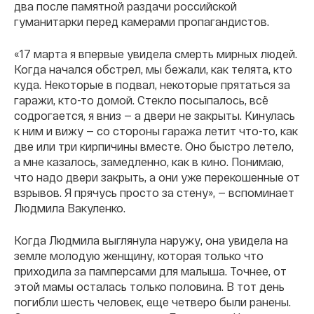
два после памятной раздачи российской
гуманитарки перед камерами пропагандистов.
«17 марта я впервые увидела смерть мирных людей.
Когда начался обстрел, мы бежали, как телята, кто
куда. Некоторые в подвал, некоторые прятаться за
гаражи, кто-то домой. Стекло посыпалось, всё
содрогается, я вниз — а двери не закрыты. Кинулась
к ним и вижу — со стороны гаража летит что-то, как
две или три кирпичины вместе. Оно быстро летело,
а мне казалось, замедленно, как в кино. Понимаю,
что надо двери закрыть, а они уже перекошенные от
взрывов. Я прячусь просто за стену», — вспоминает
Людмила Вакуленко.
Когда Людмила выглянула наружу, она увидела на
земле молодую женщину, которая только что
приходила за памперсами для малыша. Точнее, от
этой мамы осталась только половина. В тот день
погибли шесть человек, еще четверо были ранены.