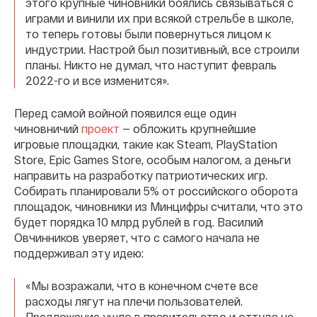
этого крупные чиновники боялись связываться с
играми и винили их при всякой стрельбе в школе,
то теперь готовы были повернуться лицом к
индустрии. Настрой был позитивный, все строили
планы. Никто не думал, что наступит февраль
2022-го и все изменится».
Перед самой войной появился еще один
чиновничий
проект
— обложить крупнейшие
игровые площадки, такие как Steam, PlayStation
Store, Epic Games Store, особым налогом, а деньги
направить на разработку патриотических игр.
Собирать планировали 5% от российского оборота
площадок, чиновники из Минцифры считали, что это
будет порядка 10 млрд рублей в год. Василий
Овчинников уверяет, что с самого начала не
поддерживал эту идею:
«Мы возражали, что в конечном счете все
расходы лягут на плечи пользователей.
Предложение ушло в правительство и оттуда не