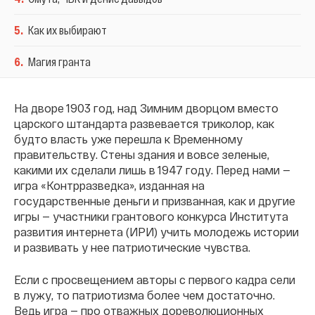
5
.
Как их выбирают
6
.
Магия гранта
На дворе 1903 год, над Зимним дворцом вместо
царского штандарта развевается триколор, как
будто власть уже перешла к Временному
правительству. Стены здания и вовсе зеленые,
какими их сделали лишь в 1947 году. Перед нами —
игра «Контрразведка», изданная на
государственные деньги и призванная, как и другие
игры — участники грантового конкурса Института
развития интернета (ИРИ) учить молодежь истории
и развивать у нее патриотические чувства.
Если с просвещением авторы с первого кадра сели
в лужу, то патриотизма более чем достаточно.
Ведь игра — про отважных дореволюционных