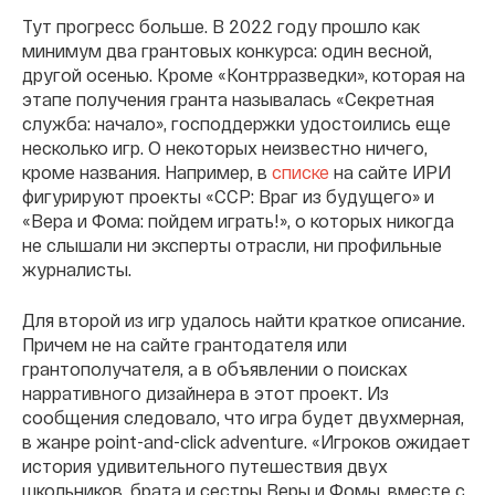
Тут прогресс больше. В 2022 году прошло как
минимум два грантовых конкурса: один весной,
другой осенью. Кроме «Контрразведки», которая на
этапе получения гранта называлась «Секретная
служба: начало», господдержки удостоились еще
несколько игр. О некоторых неизвестно ничего,
кроме названия. Например, в
списке
на сайте ИРИ
фигурируют проекты «ССР: Враг из будущего» и
«Вера и Фома: пойдем играть!», о которых никогда
не слышали ни эксперты отрасли, ни профильные
журналисты.
Для второй из игр удалось найти краткое описание.
Причем не на сайте грантодателя или
грантополучателя, а в объявлении о поисках
нарративного дизайнера в этот проект. Из
сообщения следовало, что игра будет двухмерная,
в жанре point-and-click adventure. «Игроков ожидает
история удивительного путешествия двух
школьников, брата и сестры Веры и Фомы, вместе с