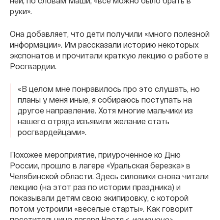
ней, по словам Маши, «все можно было брать в
руки».
Она добавляет, что дети получили «много полезной
информации». Им рассказали историю некоторых
экспонатов и прочитали краткую лекцию о работе в
Росгвардии.
«В целом мне понравилось про это слушать, но
планы у меня иные, я собираюсь поступать на
другое направление. Хотя многие мальчики из
нашего отряда изъявили желание стать
росгвардейцами».
Похожее мероприятие, приуроченное ко Дню
России, прошло в лагере «Уральская березка» в
Челябинской области. Здесь силовики снова читали
лекцию (на этот раз по истории праздника) и
показывали детям свою экипировку, с которой
потом устроили «веселые старты». Как говорит
посетительница лагеря Настя <
изменено>
,