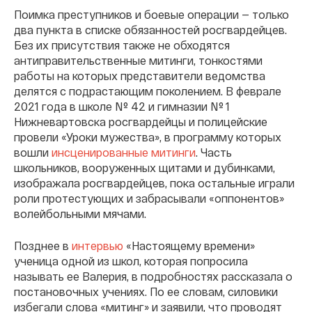
Поимка преступников и боевые операции — только
два пункта в списке обязанностей росгвардейцев.
Без их присутствия также не обходятся
антиправительственные митинги, тонкостями
работы на которых представители ведомства
делятся с подрастающим поколением. В феврале
2021 года в школе № 42 и гимназии № 1
Нижневартовска росгвардейцы и полицейские
провели «Уроки мужества», в программу которых
вошли
инсценированные митинги
. Часть
школьников, вооруженных щитами и дубинками,
изображала росгвардейцев, пока остальные играли
роли протестующих и забрасывали «оппонентов»
волейбольными мячами.
Позднее в
интервью
«Настоящему времени»
ученица одной из школ, которая попросила
называть ее Валерия, в подробностях рассказала о
постановочных учениях. По ее словам, силовики
избегали слова «митинг» и заявили, что проводят