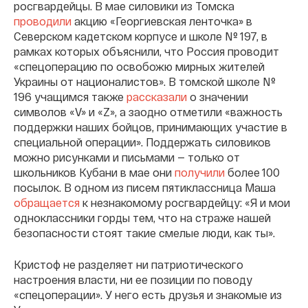
росгвардейцы. В мае силовики из Томска
проводили
акцию «Георгиевская ленточка» в
Северском кадетском корпусе и школе № 197, в
рамках которых объяснили, что Россия проводит
«спецоперацию по освобожю мирных жителей
Украины от националистов». В томской школе №
196 учащимся также
рассказали
о значении
символов «V» и «Z», а заодно отметили «важность
поддержки наших бойцов, принимающих участие в
специальной операции». Поддержать силовиков
можно рисунками и письмами — только от
школьников Кубани в мае они
получили
более 100
посылок. В одном из писем пятиклассница Маша
обращается
к незнакомому росгвардейцу: «Я и мои
одноклассники горды тем, что на страже нашей
безопасности стоят такие смелые люди, как ты».
Кристоф не разделяет ни патриотического
настроения власти, ни ее позиции по поводу
«спецоперации». У него есть друзья и знакомые из