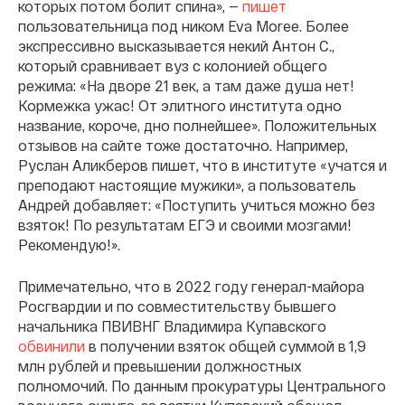
которых потом болит спина», —
пишет
пользовательница под ником Eva Moree. Более
экспрессивно высказывается некий Антон С.,
который сравнивает вуз с колонией общего
режима: «На дворе 21 век, а там даже душа нет!
Кормежка ужас! От элитного института одно
название, короче, дно полнейшее». Положительных
отзывов на сайте тоже достаточно. Например,
Руслан Аликберов пишет, что в институте «учатся и
преподают настоящие мужики», а пользователь
Андрей добавляет: «Поступить учиться можно без
взяток! По результатам ЕГЭ и своими мозгами!
Рекомендую!».
Примечательно, что в 2022 году генерал-майора
Росгвардии и по совместительству бывшего
начальника ПВИВНГ Владимира Купавского
обвинили
в получении взяток общей суммой в 1,9
млн рублей и превышении должностных
полномочий. По данным прокуратуры Центрального