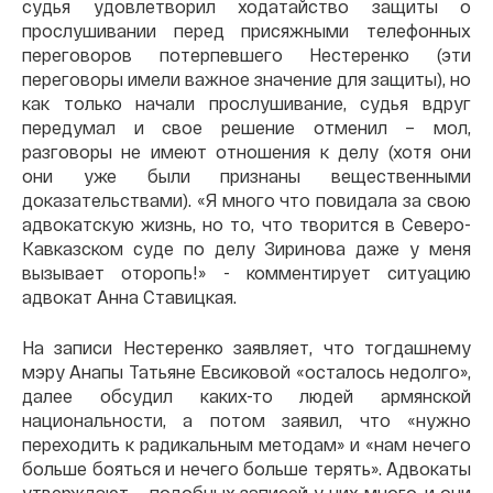
судья удовлетворил ходатайство защиты о
прослушивании перед присяжными телефонных
переговоров потерпевшего Нестеренко (эти
переговоры имели важное значение для защиты), но
как только начали прослушивание, судья вдруг
передумал и свое решение отменил – мол,
разговоры не имеют отношения к делу (хотя они
они уже были признаны вещественными
доказательствами). «Я много что повидала за свою
адвокатскую жизнь, но то, что творится в Северо-
Кавказском суде по делу Зиринова даже у меня
вызывает оторопь!» - комментирует ситуацию
адвокат Анна Ставицкая.
На записи Нестеренко заявляет, что тогдашнему
мэру Анапы Татьяне Евсиковой «осталось недолго»,
далее обсудил каких-то людей армянской
национальности, а потом заявил, что «нужно
переходить к радикальным методам» и «нам нечего
больше бояться и нечего больше терять». Адвокаты
утверждают – подобных записей у них много, и они