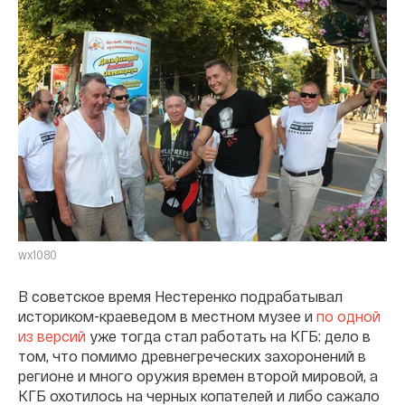
wx1080
В советское время Нестеренко подрабатывал
историком-краеведом в местном музее и
по одной
из версий
уже тогда стал работать на КГБ: дело в
том, что помимо древнегреческих захоронений в
регионе и много оружия времен второй мировой, а
КГБ охотилось на черных копателей и либо сажало