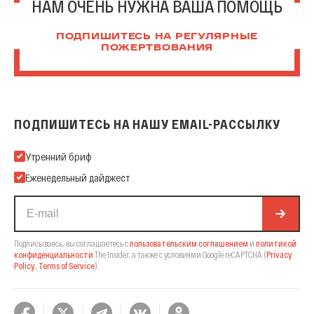
НАМ ОЧЕНЬ НУЖНА ВАША ПОМОЩЬ
ПОДПИШИТЕСЬ НА РЕГУЛЯРНЫЕ
ПОЖЕРТВОВАНИЯ
ПОДПИШИТЕСЬ НА НАШУ EMAIL-РАССЫЛКУ
Подпишитесь на нашу Email-рассылку
Утренний бриф
Еженедельный дайджест
Подписываясь, вы соглашаетесь с
пользовательским соглашением
и
политикой
конфиденциальности
The Insider,
а также с условиями Google reCAPTCHA
(
Privacy
Policy
,
Terms of Service
).