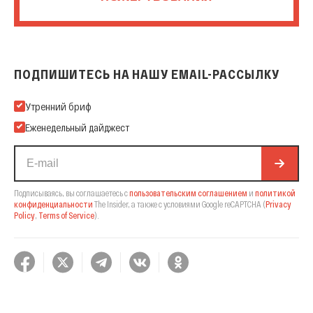
ПОДПИШИТЕСЬ НА НАШУ EMAIL-РАССЫЛКУ
Подпишитесь на нашу Email-рассылку
Утренний бриф
Еженедельный дайджест
Подписываясь, вы соглашаетесь с
пользовательским соглашением
и
политикой
конфиденциальности
The Insider,
а также с условиями Google reCAPTCHA
(
Privacy
Policy
,
Terms of Service
).