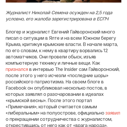
Журналист Николай Семена осужден на 2,5 года
условно, его жалоба зарегистрирована в ЕСПЧ
Блогер и журналист Евгений Гайворонский много
писал о ситуации в Ялте и на всем Южном берегу
Крыма, критикуя крымские власти. В начале марта,
по его словам, к нему в квартиру ворвались 12
автоматчиков. Они провели обыск, изъяв
компьютерную технику и личные вещи. Как
признался
в интервью The Insider сам Гайворонский,
после этого у него исчезли «последние шоры»
российского патриотизма. На своем блоге в
Facebook он опубликовал несколько постов, в
которых заявлял о разочаровании в идеалах
«крымской весны». После этого портал
«Примечания», который считается самым
«либеральным» на полуострове, официально
заявил
о прекращении сотрудничества с журналистом,
открестившись от него как от «врага народа».