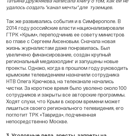
Татьяна Дружняева написала книгу о том, как ей не
удалось создать "канал мечты" для туземцев.
Так же развивались события и в Симферополе. В
2014 году российские власти национализировали
ГТРК «Крым», переподчинив ее совету министров
во главе с Сергеем Аксеновым. Сначала новая
жизнь журналистам даже понравилась. Был
увеличено финансирование, создан крупный
региональный медиахолдинг и запущены новые
проекты. Однако, когда в прошлом году руководить
крымским телевидением назначили сотрудника
НТВ Олега Крючкова, на телеканале начались
чистки. За короткое время было уволено около 100
сотрудников и закрыты все авторские программы.
Ходят слухи, что Крым в скором времени может
лишиться своего регионального телевидения, его
поглотит ТРК «Таврида», подчиненная
непосредственно Москве.
3. Уголовные дела, аресты, запреты на