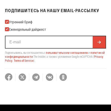
ПОДПИШИТЕСЬ НА НАШУ EMAIL-РАССЫЛКУ
Подпишитесь на нашу Email-рассылку
Утренний бриф
Еженедельный дайджест
Подписываясь, вы соглашаетесь с
пользовательским соглашением
и
политикой
конфиденциальности
The Insider,
а также с условиями Google reCAPTCHA
(
Privacy
Policy
,
Terms of Service
).