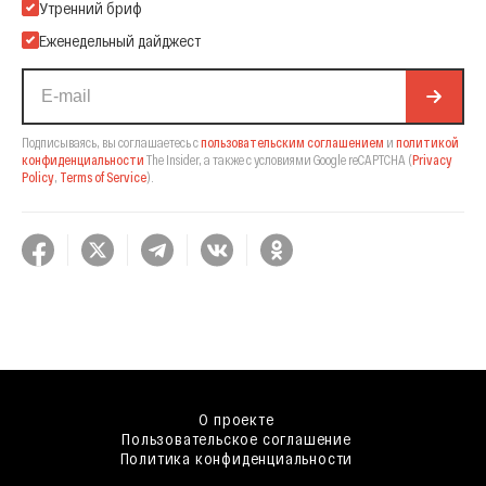
Подпишитесь на нашу Email-рассылку
Утренний бриф
Еженедельный дайджест
Подписываясь, вы соглашаетесь с
пользовательским соглашением
и
политикой
конфиденциальности
The Insider,
а также с условиями Google reCAPTCHA
(
Privacy
Policy
,
Terms of Service
).
О проекте
Пользовательское соглашение
Политика конфиденциальности