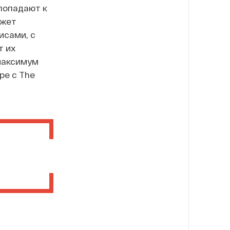
попадают к
ожет
исами, с
т их
максимум
ре с The