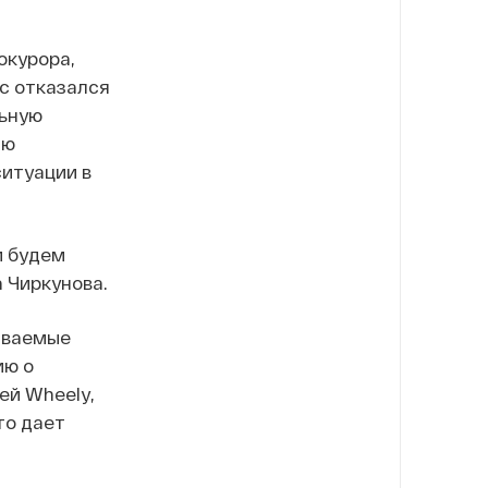
окурора,
ис отказался
льную
ию
итуации в
и будем
 Чиркунова.
иваемые
ию о
ей Wheely,
то дает