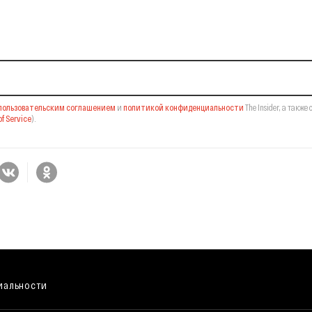
il-рассылку
пользовательским соглашением
и
политикой конфиденциальности
The Insider,
а также 
f Service
).
иальности