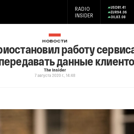
USD
81.41
RADIO
EUR
94.06
INSIDER
OIL
83.08
НОВОСТИ
риостановил работу сервиса
 передавать данные клиент
The Insider
7 августа 2020 г., 14:48