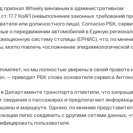
уд признал Wheely виновным в административном
ст. 17.7 КоАП (невыполнение законных требований пр
вателя или должностного лица). Согласно РБК, серв
ные о передвижении автомобилей в Единую региона
рмационную систему столицы (ЕРНИС), что, по мнен
, могло повлечь «осложнение эпидемиологической с
омляет, но мы полностью уверены в своей правоте 
», — приводит РБК слова основателя сервиса Антона
, в Департаменте транспорта отметили, что запраш
т сведения о пассажирах и предполагают информац
шины и маршруте. Однако, по мнению представител
окации легко соединить с другими сетями данных, ч
ифицировать пользователя.