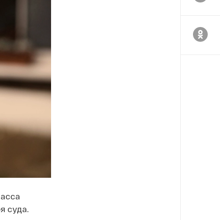
ласса
я суда.