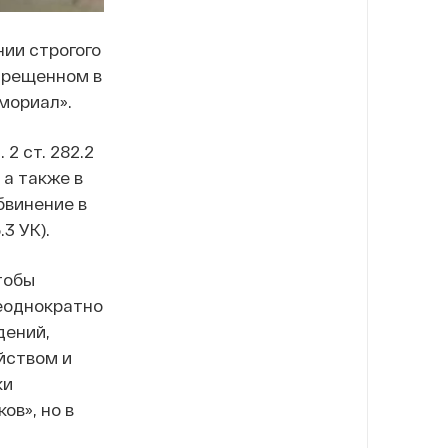
нии строгого
прещенном в
мориал».
2 ст. 282.2
 а также в
обвинение в
3 УК).
тобы
неоднократно
дений,
йством и
ки
ов», но в