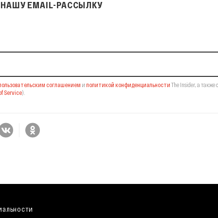
НАШУ EMAIL-РАССЫЛКУ
il-рассылку
пользовательским соглашением
и
политикой конфиденциальности
The Insider,
а также 
f Service
).
иальности