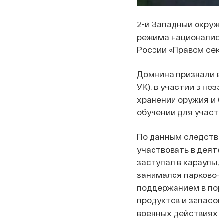
2-й Западный окруж
режима националис
России «Правом сек
Домнина признали в
УК), в участии в не
хранении оружия и б
обучении для участ
По данным следстви
участвовать в деят
заступал в караулы
занимался парково-
поддержанием в по
продуктов и запасов
военных действиях 