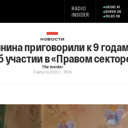
USD
81.41
RADIO
EUR
94.06
INSIDER
OIL
83.08
НОВОСТИ
нина приговорили к 9 годам
б участии в «Правом сектор
The Insider
3 августа 2020 г., 18:24