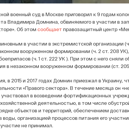
ной военный суд в Москве приговорил к 9 годам коло
та Владимира Домнина, обвиняемого в участии в за
торе». Об этом
сообщает
правозащитный центр «Ме
иновным в участии в экстремистской организации (ч. 
законном вооруженном формировании (ч. 2 ст. 208 УК),
оеприпасов (ч. 1 ст. 222 УК ). При этом с него сняли 
ия в незаконном вооруженном формировании (ст. 205.
я, в 2015 и 2017 годах Домнин приезжал в Украину, ч
ельности «Правого сектора». В течение месяца он «
, участвовал в возведении фортификационных учреж
хозяйственной деятельностью, в том числе обустро
рядке объектов и территорий, обеспечением достав
 воды, организацией процессов питания его участник
участие не принимал.