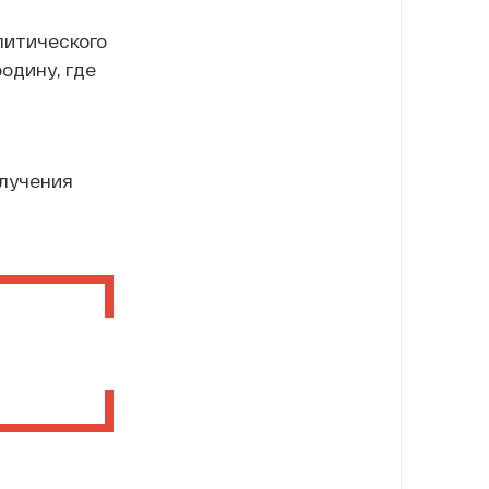
литического
одину, где
олучения