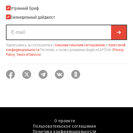
Подпишитесь на нашу Email-рассылку
Утренний бриф
Еженедельный дайджест
Подписываясь, вы соглашаетесь с
пользовательским соглашением
и
политикой
конфиденциальности
The Insider,
а также с условиями Google reCAPTCHA
(
Privacy
Policy
,
Terms of Service
).
О проекте
Пользовательское соглашение
Политика конфиденциальности