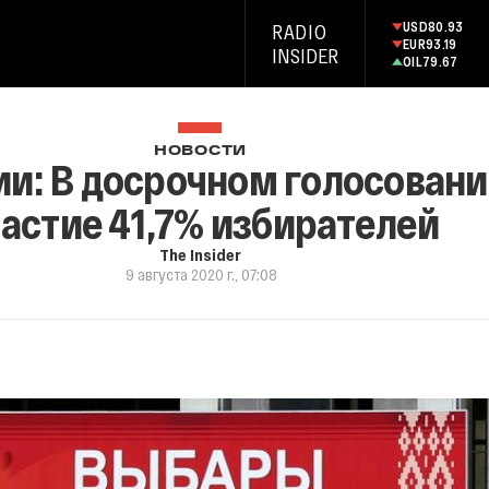
USD
80.93
RADIO
EUR
93.19
INSIDER
OIL
79.67
НОВОСТИ
и: В досрочном голосовани
астие 41,7% избирателей
The Insider
9 августа 2020 г., 07:08