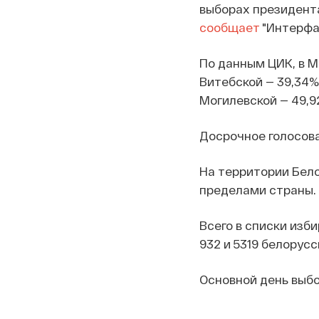
выборах президента
сообщает
"Интерфа
По данным ЦИК, в М
Витебской — 39,34%,
Могилевской — 49,9
Досрочное голосова
На территории Бело
пределами страны.
Всего в списки изб
932 и 5319 белорус
Основной день выбо