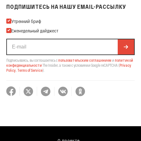
ПОДПИШИТЕСЬ НА НАШУ EMAIL-РАССЫЛКУ
Подпишитесь на нашу Email-рассылку
Утренний бриф
Еженедельный дайджест
Подписываясь, вы соглашаетесь с
пользовательским соглашением
и
политикой
конфиденциальности
The Insider,
а также с условиями Google reCAPTCHA
(
Privacy
Policy
,
Terms of Service
).
О проекте