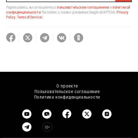
Подписываясь, вы соглашаетесь с
пользовательским соглашением
и
политикой
конфиденциальности
The Insider,
а также с условиями Google reCAPTCHA
(
Privacy
Policy
,
Terms of Service
).
О проекте
Пользовательское соглашение
Политика конфиденциальности
18+