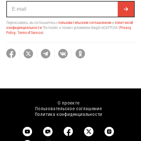
Подписываясь, вы соглашаетесь с
пользовательским соглашением
и
политикой
конфиденциальности
The Insider,
а также с условиями Google reCAPTCHA
(
Privacy
Policy
,
Terms of Service
).
О проекте
Пользовательское соглашение
Политика конфиденциальности