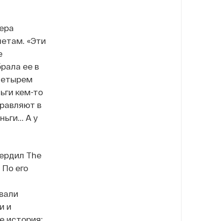
ера
четам. «Эти
е
рала ее в
 четырем
ьги кем-то
правляют в
ги... А у
вердил The
 По его
вали
и и
е история: