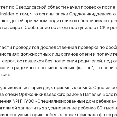
тет по Свердловской области начал проверку после
Insider о том, что органы опеки Орджоникидзевского
дают детей приемным родителям и обналичивают ден
тов сирот. Сообщение об этом поступило от СК в ре
бласти проводится доследственная проверка по со
ействиях должностных лиц органов опеки и попечит
-сирот, оставшихся без попечения родителей, под о
, и о ряде иных противоправных фактов", — говорит
твия.
опубликовал истории двух приемных семей. Одна из с
ава опеки Орджоникидзевского района Наталья Болот
ления №1 ГКУЗС «Специализированный дом ребенка»
гали ей заплатить за усыновление ребенка 80 тысяч
жизненную историю ребенка, даже прислала фотогр