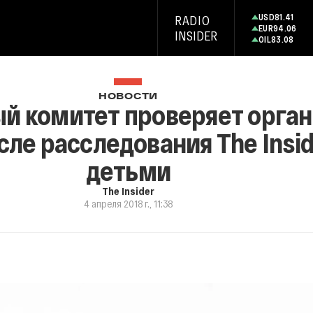
USD
81.41
RADIO
EUR
94.06
INSIDER
OIL
83.08
НОВОСТИ
й комитет проверяет орган
ле расследования The Insid
детьми
The Insider
4 апреля 2018 г., 11:38