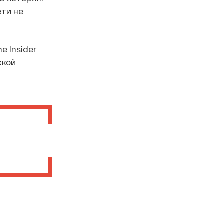
ети не
e Insider
ской