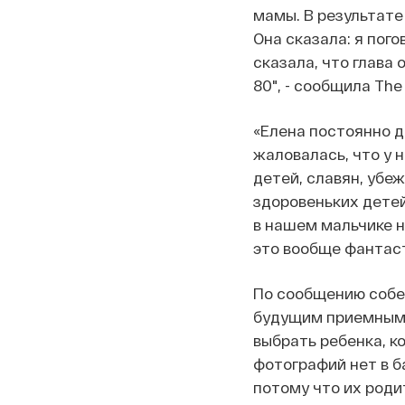
мамы. В результате
Она сказала: я пог
сказала, что глава
80", - сообщила The
«Елена постоянно да
жаловалась, что у 
детей, славян, убеж
здоровеньких детей
в нашем
мальчике н
э
то вообще фантасти
По сообщению собес
будущим приемным 
выбрать ребенка, к
фотографий нет в б
потому что их роди