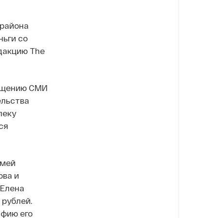
 района
ьги со
дакцию The
общению СМИ
ельства
пеку
ся
емей
ова и
 Елена
 рублей.
афию его