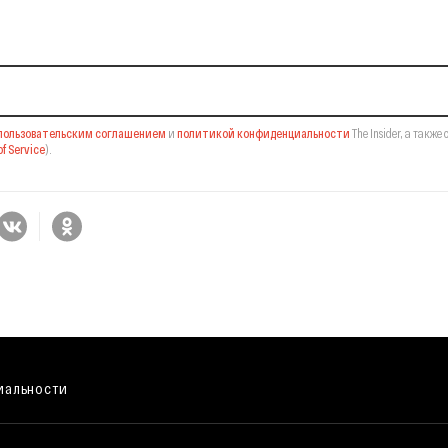
il-рассылку
пользовательским соглашением
и
политикой конфиденциальности
The Insider,
а также 
f Service
).
иальности