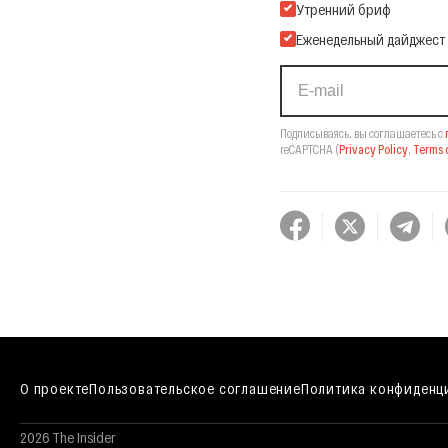
Подпишитесь на нашу Ema
Утренний бриф
Еженедельный дайджест
Подписываясь, вы соглашаетесь с
reCAPTCHA
(
Privacy Policy
,
Terms o
О проекте
Пользовательское соглашение
Политика конфиденц
2026 The Insider