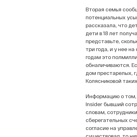
Вторая семья сообщ
потенциальных усын
рассказала, что дет
дети в 18 лет получ
представьте, скольк
три года, и у нее н
годам это полмиллио
обналичиваются. Ес
дом престарелых, гд
Колясниковой таких 
Информацию о том, 
Insider бывший сот
словам, сотрудники
сберегательных сче
согласие на управл
существовал, то ни