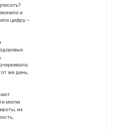
дписать?
звонила и
чила цифру —
а
 здоровых
ь
дчеркивала:
от же день,
лают
те могли
ироты, их
пасть,