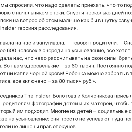
 мы спросили, что надо сделать: приехать, что-то по
оворю с начальником опеки. Спустя несколько дней по
 опеки на вопрос об этом малыше как бы в шутку озву
 Insider героиня расследования.
вила на нас и запугивала, — говорят родители. — Он
нее 600 человек в очереди на усыновление, все хотят
дала нас, что надо рассчитывать на свои силы, брат
. Вот вам здоровенькие — за 80 тысяч. Постоянно по
ет ни капли черной крови! Ребенка можно забрать в т
ка, все включено — за 80 тысяч руб.».
едников The Insider, Болотова и Колясникова присы
родителям фотографии детей и их матерей, чтобы 
оторый им подходит. Многие из детей — социальные с
азе на усыновление: они просто не успевают туда по
тели не лишены прав опекунов.