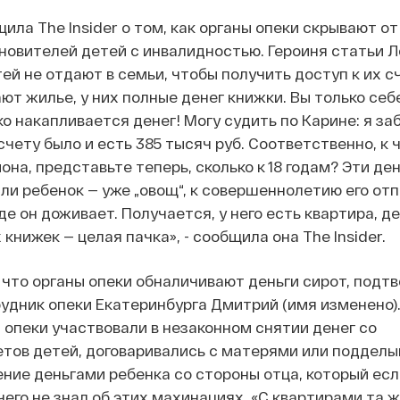
ила The Insider о том, как органы опеки скрывают от
овителей детей с инвалидностью. Героиня статьи Л
ей не отдают в семьи, чтобы получить доступ к их с
ают жилье, у них полные денег книжки. Вы только себ
о накапливается денег! Могу судить по Карине: я заб
а счету было и есть 385 тысяч руб. Соответственно, к
на, представьте теперь, сколько к 18 годам? Эти ден
ли ребенок — уже „овощ“, к совершеннолетию его от
е он доживает. Получается, у него есть квартира, день
книжек — целая пачка», - сообщила она The Insider.
что органы опеки обналичивают деньги сирот, подт
рудник опеки Екатеринбурга Дмитрий (имя изменено).
 опеки участвовали в незаконном снятии денег со
тов детей, договаривались с матерями или подделы
ение деньгами ребенка со стороны отца, который есл
чего не знал об этих махинациях. «С квартирами та ж