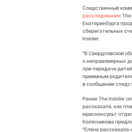
Следственный коми
расследования
The 
Екатеринбурга про
сберегательных сче
Insider.
"В Свердловской о
о неправомерных д
при передаче детей
приемным родителям
в сообщении следс
Ранее The Insider 
рассказала, как гл
юрисконсульт отде
Колясникова предла
"Елена рассказала 