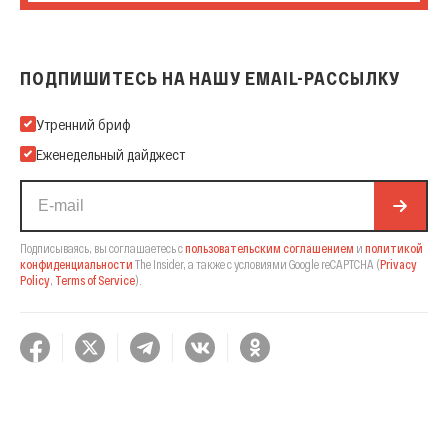
ПОДПИШИТЕСЬ НА НАШУ EMAIL-РАССЫЛКУ
Подпишитесь на нашу Email-рассылку
Утренний бриф
Еженедельный дайджест
Подписываясь, вы соглашаетесь с
пользовательским соглашением
и
политикой
конфиденциальности
The Insider,
а также с условиями Google reCAPTCHA
(
Privacy
Policy
,
Terms of Service
).