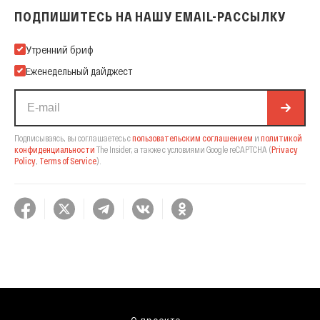
ПОДПИШИТЕСЬ НА НАШУ EMAIL-РАССЫЛКУ
Подпишитесь на нашу Email-рассылку
Утренний бриф
Еженедельный дайджест
Подписываясь, вы соглашаетесь с
пользовательским соглашением
и
политикой
конфиденциальности
The Insider,
а также с условиями Google reCAPTCHA
(
Privacy
Policy
,
Terms of Service
).