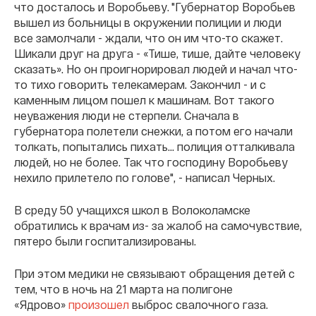
что досталось и Воробьеву. "Губернатор Воробьев
вышел из больницы в окружении полиции и люди
все замолчали - ждали, что он им что-то скажет.
Шикали друг на друга - «Тише, тише, дайте человеку
сказать». Но он проигнорировал людей и начал что-
то тихо говорить телекамерам. Закончил - и с
каменным лицом пошел к машинам. Вот такого
неуважения люди не стерпели. Сначала в
губернатора полетели снежки, а потом его начали
толкать, попытались пихать... полиция отталкивала
людей, но не более. Так что господину Воробьеву
нехило прилетело по голове", - написал Черных.
В среду 50 учащихся школ в Волоколамске
обратились к врачам из- за жалоб на самочувствие,
пятеро были госпитализированы.
При этом медики не связывают обращения детей с
тем, что в ночь на 21 марта на полигоне
«Ядрово»
произошел
выброс свалочного газа.