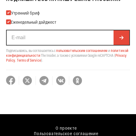
Подпишитесь на нашу Email-рассылку
Утренний бриф
Еженедельный дайджест
Подписываясь, вы соглашаетесь с
пользовательским соглашением
и
политикой
конфиденциальности
The Insider,
а также с условиями Google reCAPTCHA
(
Privacy
Policy
,
Terms of Service
).
О проекте
Пользовательское соглашение