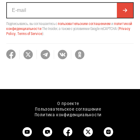
Подписываясь, вы соглашаетесь с
пользовательским соглашением
и
политикой
конфиденциальности
The Insider,
а также с условиями Google reCAPTCHA
(
Privacy
Policy
,
Terms of Service
).
О проекте
Пользовательское соглашение
Политика конфиденциальности