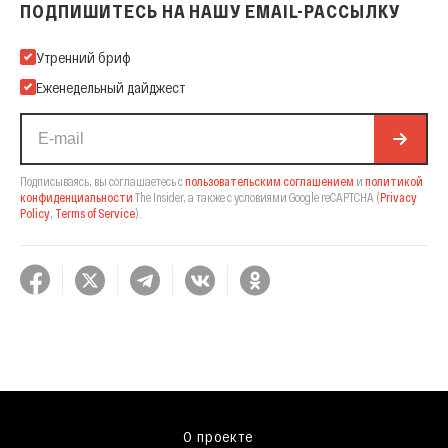
ПОДПИШИТЕСЬ НА НАШУ EMAIL-РАССЫЛКУ
Подпишитесь на нашу Email-рассылку
Утренний бриф
Еженедельный дайджест
Подписываясь, вы соглашаетесь с
пользовательским соглашением
и
политикой
конфиденциальности
The Insider,
а также с условиями Google reCAPTCHA
(
Privacy
Policy
,
Terms of Service
).
О проекте