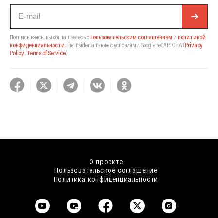
Подписываясь, вы соглашаетесь с
пользовательским соглашением
и
политикой
конфиденциальности
The Insider,
а также с условиями Google reCAPTCHA
(
Privacy
Policy
,
Terms of Service
).
О проекте
Пользовательское соглашение
Политика конфиденциальности