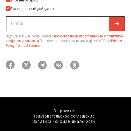
Еженедельный дайджест
Подписываясь, вы соглашаетесь с
пользовательским соглашением
и
политикой
конфиденциальности
The Insider,
а также с условиями Google reCAPTCHA
(
Privacy
Policy
,
Terms of Service
).
О проекте
Пользовательское соглашение
Политика конфиденциальности