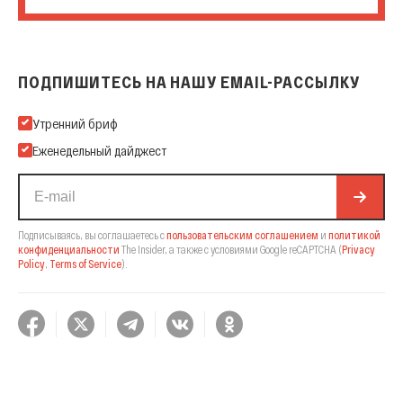
ПОДПИШИТЕСЬ НА НАШУ EMAIL-РАССЫЛКУ
Подпишитесь на нашу Email-рассылку
Утренний бриф
Еженедельный дайджест
Подписываясь, вы соглашаетесь с
пользовательским соглашением
и
политикой
конфиденциальности
The Insider,
а также с условиями Google reCAPTCHA
(
Privacy
Policy
,
Terms of Service
).