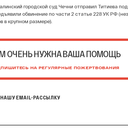
линский городской суд Чечни отправил Титиева под
едъявили обвинение по части 2 статье 228 УК РФ (не
в в крупном размере).
М ОЧЕНЬ НУЖНА ВАША ПОМОЩЬ
ПИШИТЕСЬ НА РЕГУЛЯРНЫЕ ПОЖЕРТВОВАНИЯ
НАШУ EMAIL-РАССЫЛКУ
il-рассылку