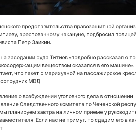
ченского представительства правозащитной органи
тиеву, арестованному накануне, подбросил полицей
ивиста Петр Заикин.
 на заседании суда Титиев «подробно рассказал о то
аркосодержащим веществом оказался в его машине».
ает, что пакет с марихуаной на пассажирское кресл
сотрудник МВД.
вление о возбуждении уголовного дела в отношении
авление Следственного комитета по Чеченской респу
мы планируем завтра на личном приеме у руководит
заместителя. Если нас не примут, то сдадим его в к
т.