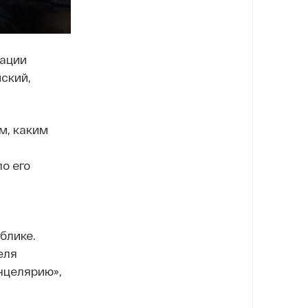
зации
ский,
м, каким
о его
блике.
еля
анцелярию»,