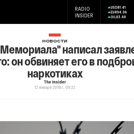
USD
81.41
RADIO
EUR
94.06
INSIDER
OIL
83.49
НОВОСТИ
"Мемориала" написал заявл
о: он обвиняет его в подбр
наркотиках
The Insider
12 января 2018 г., 09:22