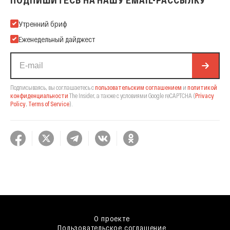
ПОДПИШИТЕСЬ НА НАШУ EMAIL-РАССЫЛКУ
Подпишитесь на нашу Email-рассылку
Утренний бриф
Еженедельный дайджест
Подписываясь, вы соглашаетесь с
пользовательским соглашением
и
политикой
конфиденциальности
The Insider,
а также с условиями Google reCAPTCHA
(
Privacy
Policy
,
Terms of Service
).
О проекте
Пользовательское соглашение