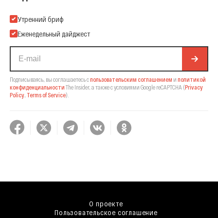
Подпишитесь на нашу Email-рассылку
Утренний бриф
Еженедельный дайджест
Подписываясь, вы соглашаетесь с
пользовательским соглашением
и
политикой
конфиденциальности
The Insider,
а также с условиями Google reCAPTCHA
(
Privacy
Policy
,
Terms of Service
).
О проекте
Пользовательское соглашение