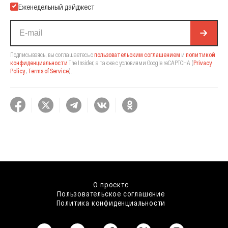
Еженедельный дайджест
Подписываясь, вы соглашаетесь с
пользовательским соглашением
и
политикой
конфиденциальности
The Insider,
а также с условиями Google reCAPTCHA
(
Privacy
Policy
,
Terms of Service
).
О проекте
Пользовательское соглашение
Политика конфиденциальности