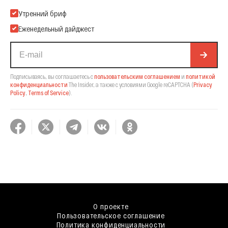
Подпишитесь на нашу Email-рассылку
Утренний бриф
Еженедельный дайджест
Подписываясь, вы соглашаетесь с
пользовательским соглашением
и
политикой
конфиденциальности
The Insider,
а также с условиями Google reCAPTCHA
(
Privacy
Policy
,
Terms of Service
).
О проекте
Пользовательское соглашение
Политика конфиденциальности