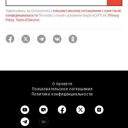
Подписываясь, вы соглашаетесь с
пользовательским соглашением
и
политикой
конфиденциальности
The Insider,
а также с условиями Google reCAPTCHA
(
Privacy
Policy
,
Terms of Service
).
О проекте
Пользовательское соглашение
Политика конфиденциальности
18+