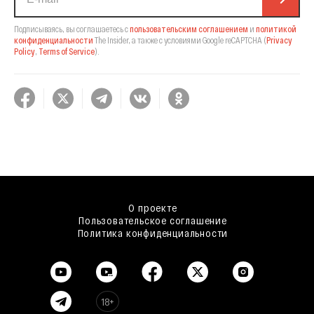
Подписываясь, вы соглашаетесь с
пользовательским соглашением
и
политикой
конфиденциальности
The Insider,
а также с условиями Google reCAPTCHA
(
Privacy
Policy
,
Terms of Service
).
О проекте
Пользовательское соглашение
Политика конфиденциальности
18+