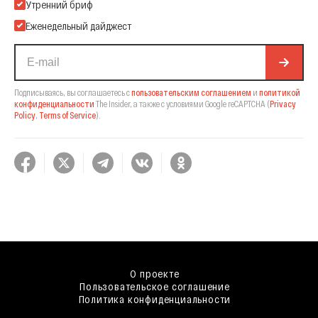
Подпишитесь на нашу Email-рассылку
Утренний бриф
Еженедельный дайджест
Подписываясь, вы соглашаетесь с
пользовательским соглашением
и
политикой
конфиденциальности
The Insider,
а также с условиями Google reCAPTCHA
(
Privacy
Policy
,
Terms of Service
).
О проекте
Пользовательское соглашение
Политика конфиденциальности