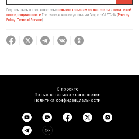
Подписываясь, вы соглашаетесь с
пользовательским соглашением
и
политикой
конфиденциальности
The Insider,
а также с условиями Google reCAPTCHA
(
Privacy
Policy
,
Terms of Service
).
О проекте
Пользовательское соглашение
Политика конфиденциальности
18+