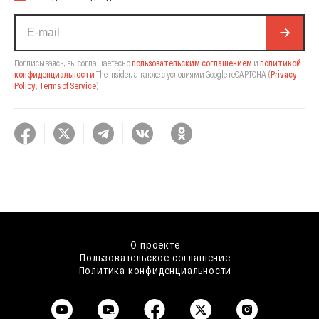
Подписываясь, вы соглашаетесь с
пользовательским соглашением
и
политикой
конфиденциальности
The Insider,
а также с условиями Google reCAPTCHA
(
Privacy
Policy
,
Terms of Service
).
О проекте
Пользовательское соглашение
Политика конфиденциальности