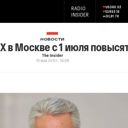
USD
80.93
RADIO
EUR
93.19
INSIDER
OIL
81.78
НОВОСТИ
 в Москве с 1 июля повысят
The Insider
19 мая 2015 г., 10:08