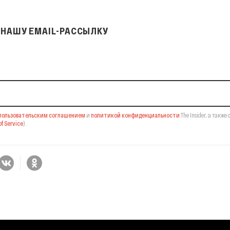
НАШУ EMAIL-РАССЫЛКУ
il-рассылку
пользовательским соглашением
и
политикой конфиденциальности
The Insider,
а также 
f Service
).