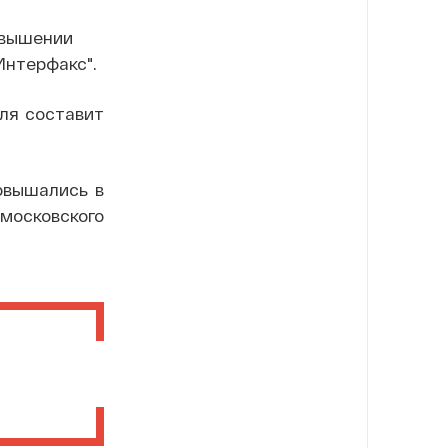
овышении
Интерфакс".
юля составит
овышались в
омосковского