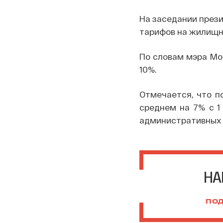
На заседании през
тарифов на жилищно
По словам мэра Мос
10%.
Отмечается, что п
среднем на 7% с 1 
административных о
НА
ПОД