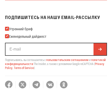
ПОДПИШИТЕСЬ НА НАШУ EMAIL-РАССЫЛКУ
Подпишитесь на нашу Email-рассылку
Утренний бриф
Еженедельный дайджест
Подписываясь, вы соглашаетесь с
пользовательским соглашением
и
политикой
конфиденциальности
The Insider,
а также с условиями Google reCAPTCHA
(
Privacy
Policy
,
Terms of Service
).