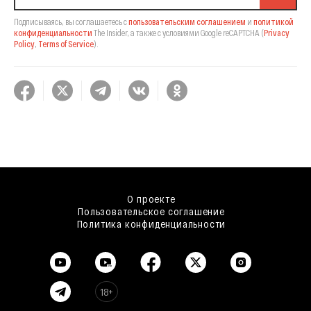
Подписываясь, вы соглашаетесь с
пользовательским соглашением
и
политикой
конфиденциальности
The Insider,
а также с условиями Google reCAPTCHA
(
Privacy
Policy
,
Terms of Service
).
О проекте
Пользовательское соглашение
Политика конфиденциальности
18+