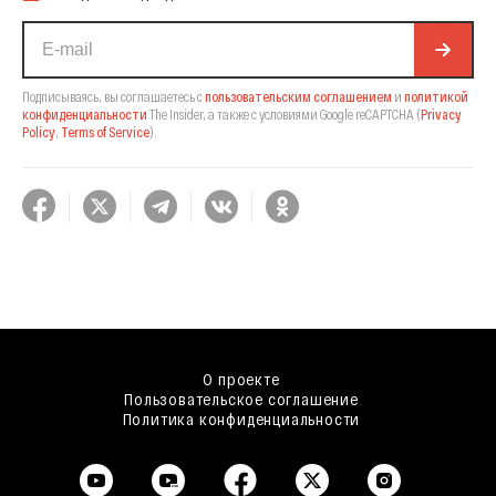
Подписываясь, вы соглашаетесь с
пользовательским соглашением
и
политикой
конфиденциальности
The Insider,
а также с условиями Google reCAPTCHA
(
Privacy
Policy
,
Terms of Service
).
О проекте
Пользовательское соглашение
Политика конфиденциальности